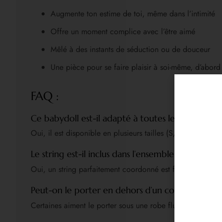
Augmente ton estime de toi, même dans l’intimité
Offre un moment complice avec l’être aimé
Mêlé à des instants de séduction ou de douceur
Une pièce pour se faire plaisir à soi-même, d’abord
FAQ :
Ce babydoll est-il adapté à toutes les morpholog
Oui, il est disponible en plusieurs tailles (S/M, L/XL, gran
Le string est-il inclus dans l’ensemble ?
Oui, un string parfaitement coordonné est fourni avec le
Peut-on le porter en dehors d’un contexte inti
Certaines aiment le porter sous une robe fluide pour une t