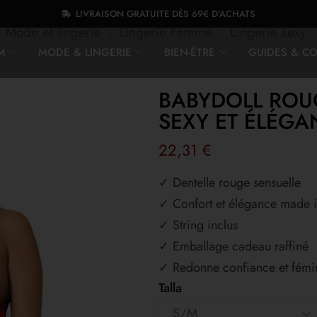
LIVRAISON GRATUITE DÈS 69€ D'ACHATS
Mode et lingerie
Lingerie Femme
Lingerie sexy
M
MODE & LINGERIE
BIEN-ÊTRE
GUIDES & CO
BABYDOLL ROUG
SEXY ET ÉLÉGA
22,31
€
✓ Dentelle rouge sensuelle
✓ Confort et élégance made 
✓ String inclus
✓ Emballage cadeau raffiné
✓ Redonne confiance et fémin
Talla