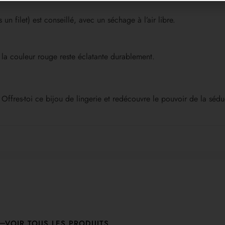
n filet) est conseillé, avec un séchage à l’air libre.
, la couleur rouge reste éclatante durablement.
. Offres-toi ce bijou de lingerie et redécouvre le pouvoir de la sé
VOIR TOUS LES PRODUITS