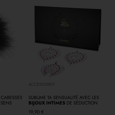
ACCESSOIRES
C
 CARESSES
SUBLIME TA SENSUALITÉ AVEC LES
E
S SENS
BIJOUX INTIMES
DE SÉDUCTION
A
19,90
€
5