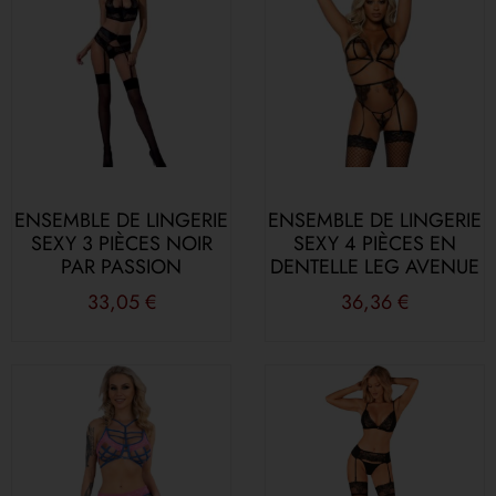
ENSEMBLE DE LINGERIE
ENSEMBLE DE LINGERIE
SEXY 3 PIÈCES NOIR
SEXY 4 PIÈCES EN
PAR PASSION
DENTELLE LEG AVENUE
33,05
€
36,36
€