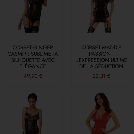
CORSET GINGER
CORSET MADDIE
CASMIR : SUBLIME TA
PASSION :
SILHOUETTE AVEC
L’EXPRESSION ULTIME
ÉLÉGANCE
DE LA SÉDUCTION
49,90
€
22,31
€