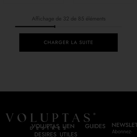
Affichage de 32 de 85 éléments
CHARGER LA SUITE
NEWSLE
VOLUPTAS
LIEN
GUIDES
Abonnez-
DESIRES
UTILES