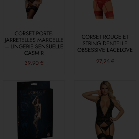
CORSET PORTE-
CORSET ROUGE ET
JARRETELLES MARCELLE
STRING DENTELLE
– LINGERIE SENSUELLE
OBSESSIVE LACELOVE
CASMIR
27,26
€
39,90
€