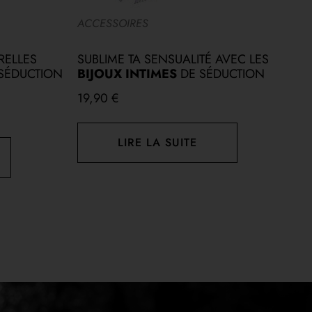
ACCESSOIRES
A
RELLES
SUBLIME TA SENSUALITÉ AVEC LES
F
 SÉDUCTION
BIJOUX INTIMES
DE SÉDUCTION
D
19,90
€
1
LIRE LA SUITE