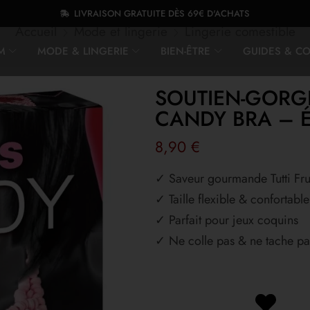
LIVRAISON GRATUITE DÈS 69€ D'ACHATS
Accueil
Mode et lingerie
Lingerie comestible
M
MODE & LINGERIE
BIEN-ÊTRE
GUIDES & CO
SOUTIEN-GORG
CANDY BRA – É
8,90
€
✓ Saveur gourmande Tutti Frut
✓ Taille flexible & confortable
✓ Parfait pour jeux coquins
✓ Ne colle pas & ne tache pa