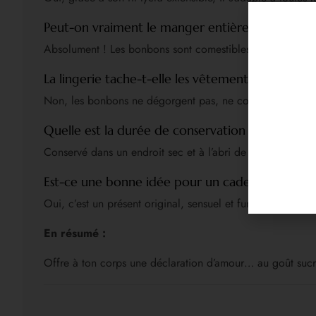
Peut-on vraiment le manger entièrement ?
Absolument ! Les bonbons sont comestibles et conçus po
La lingerie tache-t-elle les vêtements ou la peau
Non, les bonbons ne dégorgent pas, ne collent pas à la pe
Quelle est la durée de conservation du Candy B
Conservé dans un endroit sec et à l’abri de la chaleur, i
Est-ce une bonne idée pour un cadeau de Saint-
Oui, c’est un présent original, sensuel et fun qui promet 
En résumé :
Offre à ton corps une déclaration d’amour… au goût sucré