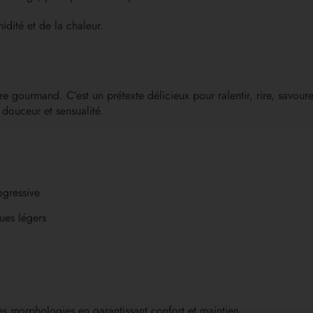
idité et de la chaleur.
re gourmand. C’est un prétexte délicieux pour ralentir, rire, savour
h douceur et sensualité.
ogressive
ues légers
 les morphologies en garantissant confort et maintien.