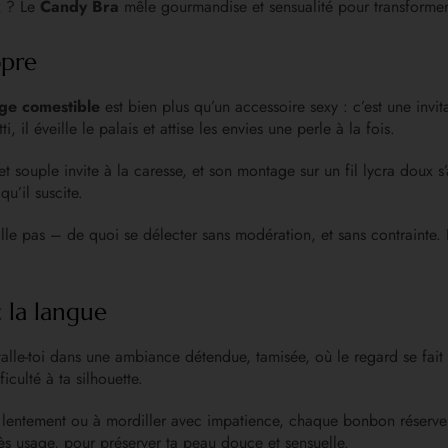
ux ? Le
Candy Bra
mêle gourmandise et sensualité pour transformer t
opre
rge comestible
est bien plus qu’un accessoire sexy : c’est une invit
 il éveille le palais et attise les envies une perle à la fois.
 souple invite à la caresse, et son montage sur un fil lycra doux s
u’il suscite.
e colle pas – de quoi se délecter sans modération, et sans contrainte
 la langue
stalle-toi dans une ambiance détendue, tamisée, où le regard se fai
iculté à ta silhouette.
er lentement ou à mordiller avec impatience, chaque bonbon réserve 
s usage, pour préserver ta peau douce et sensuelle.