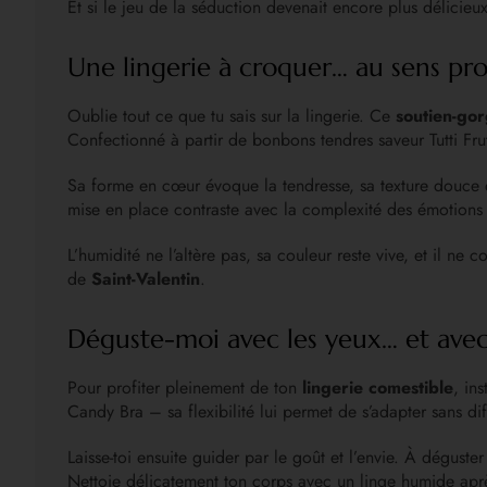
Et si le jeu de la séduction devenait encore plus délicie
Une lingerie à croquer… au sens pr
Oublie tout ce que tu sais sur la lingerie. Ce
soutien-go
Confectionné à partir de bonbons tendres saveur Tutti Frutti,
Sa forme en cœur évoque la tendresse, sa texture douce et
mise en place contraste avec la complexité des émotions q
L’humidité ne l’altère pas, sa couleur reste vive, et il n
de
Saint-Valentin
.
Déguste-moi avec les yeux… et avec
Pour profiter pleinement de ton
lingerie comestible
, in
Candy Bra – sa flexibilité lui permet de s’adapter sans diff
Laisse-toi ensuite guider par le goût et l’envie. À dégust
Nettoie délicatement ton corps avec un linge humide aprè