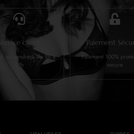
Service client
Paiement Sécur
di au vendredi de 9h à
Paiement 100% prot
18h
secure