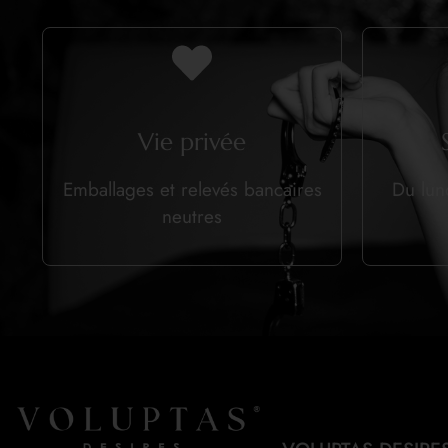
Vie privée
Emballages et relevés bancaires
Du lun
neutres