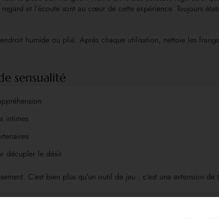
 le regard et l’écoute sont au cœur de cette expérience. Toujours 
un endroit humide ou plié. Après chaque utilisation, nettoie les fr
de sensualité
 appréhension
x intimes
rtenaires
ur décupler le désir
issement. C’est bien plus qu’un outil de jeu : c’est une extension de