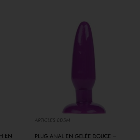
ARTICLES BDSM
J
H EN
PLUG ANAL EN GELÉE DOUCE –
M