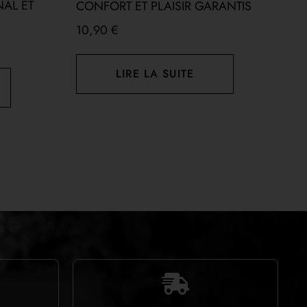
NAL ET
CONFORT ET PLAISIR GARANTIS
A
10,90
€
2
LIRE LA SUITE