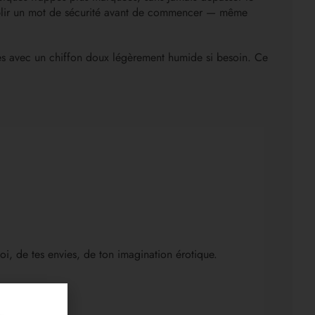
établir un mot de sécurité avant de commencer — même
anges avec un chiffon doux légèrement humide si besoin. Ce
 toi, de tes envies, de ton imagination érotique.