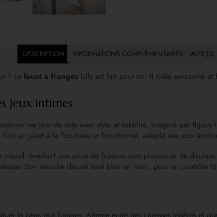
DESCRIPTION
INFORMATIONS COMPLÉMENTAIRES
AVIS (0)
eur ? Le
fouet à franges
Lilly est fait pour toi. Il mêle sensualité 
s jeux intimes
 explorer les jeux de rôle avec style et subtilité. Imaginé par Bijoux 
 font un jouet à la fois beau et fonctionnel, adapté aux jeux érotiq
chaud, éveillant une pluie de frissons sans provoquer de douleur. Ni
endresse. Son manche discret tient bien en main, pour un contrôle to
uer la peau aux franges. Alterne entre des caresses légères et qu