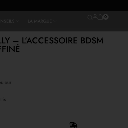
0
NSEILS
LA MARQUE
LLY – L’ACCESSOIRE BDSM
FFINÉ
ouleur
tis