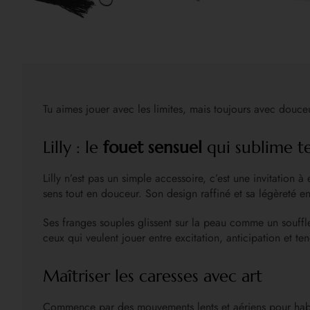
Tu aimes jouer avec les limites, mais toujours avec douc
Lilly : le
fouet sensuel
qui sublime te
Lilly n’est pas un simple accessoire, c’est une invitation à
sens tout en douceur. Son design raffiné et sa légèreté en
Ses franges souples glissent sur la peau comme un souffle 
ceux qui veulent jouer entre excitation, anticipation et t
Maîtriser les caresses avec art
Commence par des mouvements lents et aériens pour habit