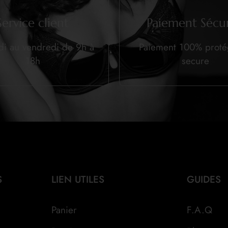
Service client
Paiement Sécur
di au vendredi de 9h à
Paiement 100% prot
18h
secure
S
LIEN UTILES
GUIDES
Panier
F.A.Q