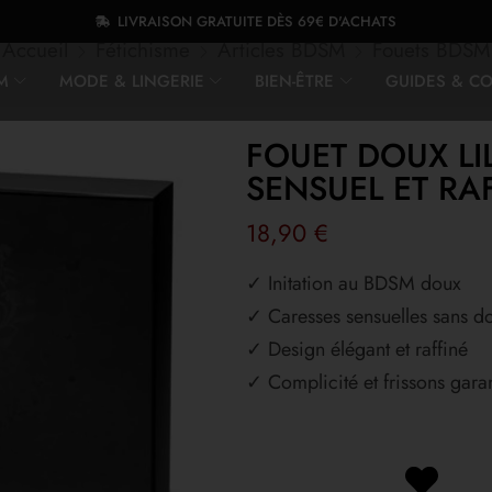
LIVRAISON GRATUITE DÈS 69€ D'ACHATS
Accueil
Fétichisme
Articles BDSM
Fouets BDSM
M
MODE & LINGERIE
BIEN-ÊTRE
GUIDES & CO
FOUET DOUX LI
SENSUEL ET RA
18,90
€
✓ Initation au BDSM doux
✓ Caresses sensuelles sans d
✓ Design élégant et raffiné
✓ Complicité et frissons garan