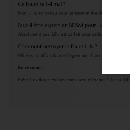
Ce fouet fait-il mal ?
Non, Lilly est conçu pour caresser et éveiller les sens sa
Faut-il être expert en BDSM pour l’utiliser ?
Absolument pas. Lilly est parfait pour celles et ceux qui 
Comment nettoyer le fouet Lilly ?
Utilise un chiffon doux et légèrement humide pour nettoyer
En résumé :
Prête à explorer tes fantasmes avec élégance ? Laisse Lilly