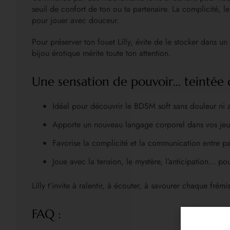
seuil de confort de ton ou ta partenaire. La complicité,
pour jouer avec douceur.
Pour préserver ton fouet Lilly, évite de le stocker dans 
bijou érotique mérite toute ton attention.
Une sensation de pouvoir… teintée 
Idéal pour découvrir le BDSM soft sans douleur ni
Apporte un nouveau langage corporel dans vos jeu
Favorise la complicité et la communication entre pa
Joue avec la tension, le mystère, l’anticipation… po
Lilly t’invite à ralentir, à écouter, à savourer chaque frém
FAQ :