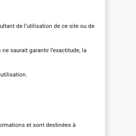
ant de l’utilisation de ce site ou de
%
ne saurait garantir l’exactitude, la
TE
QUE
tilisation.
ODE
10
formations et sont destinées à