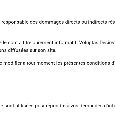
 responsable des dommages directs ou indirects résult
-10
 le sont à titre purement informatif. Voluptas Desires 
ons diffusées sur son site.
SUR TOU
LA BOUTI
de modifier à tout moment les présentes conditions d’u
AVEC LE C
DESIRES
ite sont utilisées pour répondre à vos demandes d’in