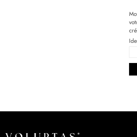
Mot
vot
cr
Ide