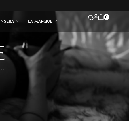
0
NSEILS
LA MARQUE
E
….