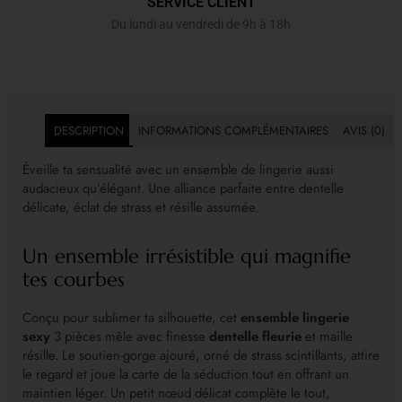
SERVICE CLIENT
Du lundi au vendredi de 9h à 18h
DESCRIPTION
INFORMATIONS COMPLÉMENTAIRES
AVIS (0)
Éveille ta sensualité avec un ensemble de lingerie aussi
audacieux qu’élégant. Une alliance parfaite entre dentelle
délicate, éclat de strass et résille assumée.
Un ensemble irrésistible qui magnifie
tes courbes
Conçu pour sublimer ta silhouette, cet
ensemble lingerie
sexy
3 pièces mêle avec finesse
dentelle fleurie
et maille
résille. Le soutien-gorge ajouré, orné de strass scintillants, attire
le regard et joue la carte de la séduction tout en offrant un
maintien léger. Un petit nœud délicat complète le tout,