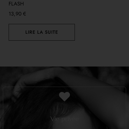
FLASH
1
13,90
€
LIRE LA SUITE
Vie privée