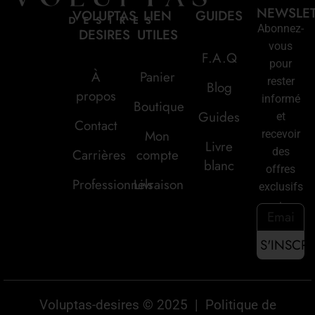
NEWSLE
VOLUPTAS
LIEN
GUIDES
Abonnez-
DESIRES
UTILES
vous
F.A.Q
pour
À
Panier
rester
Blog
propos
informé
Boutique
Guides
et
Contact
Mon
recevoir
Livre
des
Carrières
compte
blanc
offres
Professionnels
Livraison
exclusifs
:
Voluptas-desires © 2025 |
Politique de