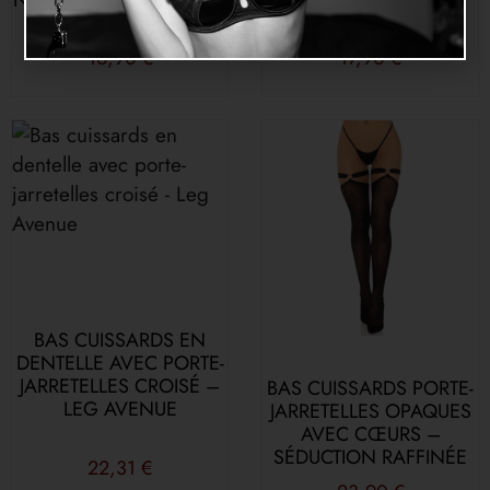
NOIRE – SENSUALITÉ ET
ET CHAMPIGNONS –
ÉLÉGANCE
LEG AVENUE
16,90
€
17,90
€
BAS CUISSARDS EN
DENTELLE AVEC PORTE-
JARRETELLES CROISÉ –
BAS CUISSARDS PORTE-
LEG AVENUE
JARRETELLES OPAQUES
AVEC CŒURS –
SÉDUCTION RAFFINÉE
22,31
€