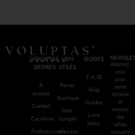
NEWSLE
VOLUPTAS
LIEN
GUIDES
Abonnez-
DESIRES
UTILES
vous
F.A.Q
pour
À
Panier
rester
Blog
propos
informé
Boutique
Guides
et
Contact
Mon
recevoir
Livre
des
Carrières
compte
blanc
offres
Professionnels
Livraison
exclusifs