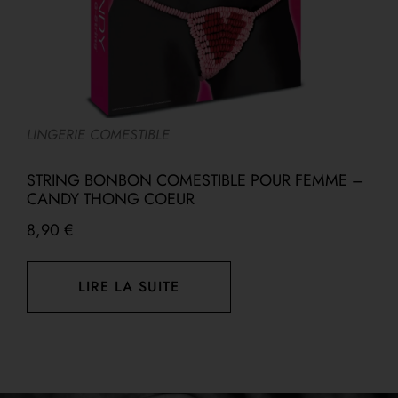
LINGERIE COMESTIBLE
A
STRING BONBON COMESTIBLE POUR FEMME –
F
CANDY THONG COEUR
A
8,90
€
1
LIRE LA SUITE