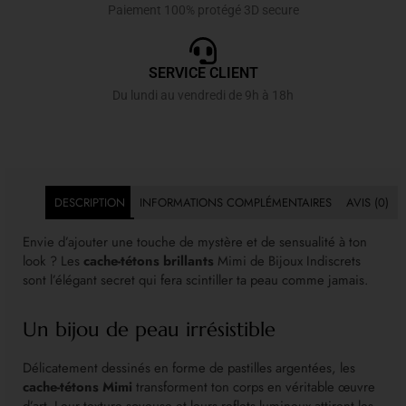
Paiement 100% protégé 3D secure
SERVICE CLIENT
Du lundi au vendredi de 9h à 18h
DESCRIPTION
INFORMATIONS COMPLÉMENTAIRES
AVIS (0)
Envie d’ajouter une touche de mystère et de sensualité à ton
look ? Les
cache-tétons brillants
Mimi de Bijoux Indiscrets
sont l’élégant secret qui fera scintiller ta peau comme jamais.
Un bijou de peau irrésistible
Délicatement dessinés en forme de pastilles argentées, les
cache-tétons Mimi
transforment ton corps en véritable œuvre
d’art. Leur texture soyeuse et leurs reflets lumineux attirent les