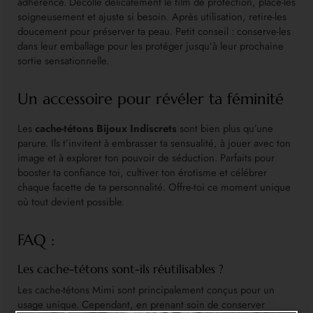
adhérence. Décolle délicatement le film de protection, place-les
soigneusement et ajuste si besoin. Après utilisation, retire-les
doucement pour préserver ta peau. Petit conseil : conserve-les
dans leur emballage pour les protéger jusqu’à leur prochaine
sortie sensationnelle.
Un accessoire pour révéler ta féminité
Les
cache-tétons Bijoux Indiscrets
sont bien plus qu’une
parure. Ils t’invitent à embrasser ta sensualité, à jouer avec ton
image et à explorer ton pouvoir de séduction. Parfaits pour
booster ta confiance toi, cultiver ton érotisme et célébrer
chaque facette de ta personnalité. Offre-toi ce moment unique
où tout devient possible.
FAQ :
Les cache-tétons sont-ils réutilisables ?
Les cache-tétons Mimi sont principalement conçus pour un
usage unique. Cependant, en prenant soin de conserver