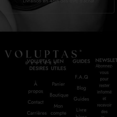
Livraison en 48H dès 69€ d’achat
NEWSLE
VOLUPTAS
LIEN
GUIDES
Abonnez-
DESIRES
UTILES
vous
F.A.Q
pour
À
Panier
rester
Blog
propos
informé
Boutique
Guides
et
Contact
Mon
recevoir
Livre
des
Carrières
compte
blanc