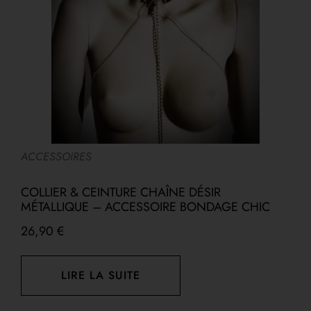
ACCESSOIRES
A
E
COLLIER & CEINTURE CHAÎNE DÉSIR
F
MÉTALLIQUE – ACCESSOIRE BONDAGE CHIC
P
26,90
€
1
LIRE LA SUITE