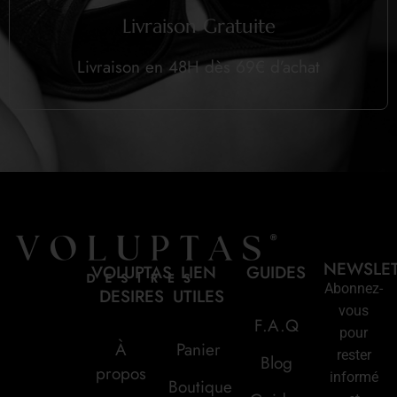
Livraison Gratuite
Livraison en 48H dès 69€ d’achat
NEWSLE
VOLUPTAS
LIEN
GUIDES
Abonnez-
DESIRES
UTILES
vous
F.A.Q
pour
À
Panier
rester
Blog
propos
informé
Boutique