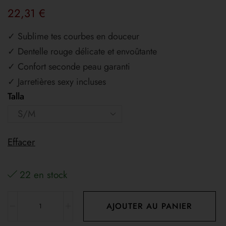
22,31
€
✓ Sublime tes courbes en douceur
✓ Dentelle rouge délicate et envoûtante
✓ Confort seconde peau garanti
✓ Jarretières sexy incluses
Talla
Effacer
22 en stock
AJOUTER AU PANIER