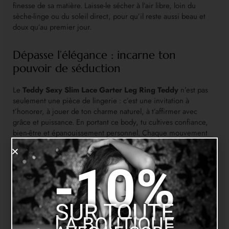
finesse de sa matière. Laisse-le sécher à l’air libre, loin du
sèche-linge ou du soleil direct, pour qu’il reste aussi beau et
doux qu’au premier jour.
Dépasse l’élégance : incarne ton
pouvoir de séduction
Le
Teddy Sexy Slim Lace Garter Leg Ring Teddy
n’est pas
seulement une pièce de lingerie : c’est une invitation à
t’honorer, à jouer de ton charme naturel, à t’affirmer avec
grâce et puissance. En portant ce body, tu cultives confiance,
bien-être et épanouissement personnel. Chaque mouvement
rappelle que la beauté vient avant tout de ce que tu ressens à
l’intérieur…
-10%
FAQ :
Comment choisir la bonne taille pour mon Teddy ?
SUR TOUTE
LA BOUTIQUE
Réfère-toi au guide de tailles présent sur la fiche produit pour