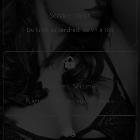
Service client
Du lundi au vendredi de 9h à 18h
Paiement Sécurisé
Paiement 100% protégé 3D secure