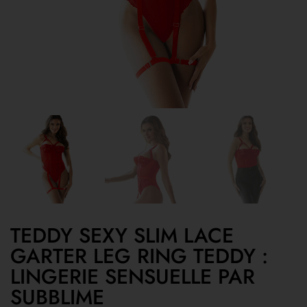
TEDDY SEXY SLIM LACE
GARTER LEG RING TEDDY :
LINGERIE SENSUELLE PAR
SUBBLIME