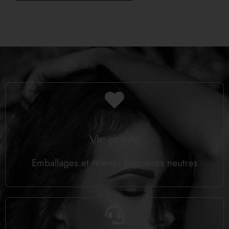
Vie privée
Emballages et relevés bancaires neutres