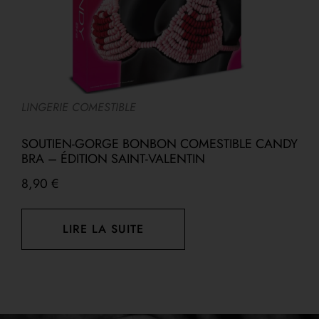
LINGERIE COMESTIBLE
A
SOUTIEN-GORGE BONBON COMESTIBLE CANDY
C
BRA – ÉDITION SAINT-VALENTIN
D
8,90
€
LIRE LA SUITE