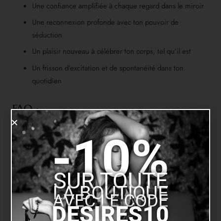
Une confiance amplifiée à chaque regard dans le miroir
Une reconnexion profonde avec ton pouvoir de
séduction
Un plaisir nouveau à célébrer ton corps, tel qu’il est
Un frisson d’excitation et de spontanéité dans ton
quotidien
FAQ :
Quelle taille choisir pour le bodystocking
-10%
Penthouse ?
La taille S/L est conçue pour s’adapter confortablement aux
bonnets B/C et aux tailles de 82 à 98 cm de poitrine, pour une
SUR TOUTE
sensation seconde peau.
LA BOUTIQUE
Le bodystocking est-il confortable à porter toute la
AVEC LE CODE
soirée ?
DESIRES10
Oui, grâce à sa matière extensible (nylon/élasthanne) et ultra