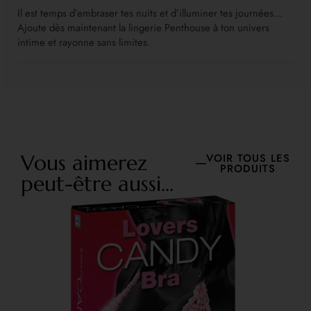
Il est temps d’embraser tes nuits et d’illuminer tes journées…
Ajoute dès maintenant la lingerie Penthouse à ton univers
intime et rayonne sans limites.
Vous aimerez
VOIR TOUS LES
PRODUITS
peut-être aussi...