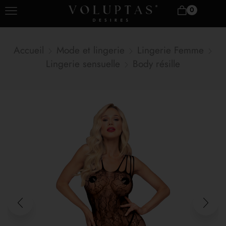
0
Accueil
Mode et lingerie
Lingerie Femme
Lingerie sensuelle
Body résille