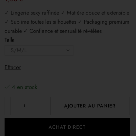
✓ Lingerie sexy raffinée ✓ Matière douce et extensible
✓ Sublime toutes les silhouettes ✓ Packaging premium
durable ✓ Confiance et sensualité révélées
Talla
Effacer
4 en stock
AJOUTER AU PANIER
ACHAT DIRECT