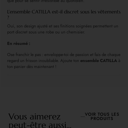
que pour se sentir irrésistible au quotidien.
L’ensemble CATILLA est-il discret sous les vêtements
?
Oui, son design ajusté et ses finitions soignées permettent un
port discret sous une robe ou un chemisier.
En résumé :
Ose franchir le pas : enveloppe-toi de passion et fais de chaque
regard un frisson inoubliable. Ajoute ton
ensemble CATILLA
à
ton panier dès maintenant !
Vous aimerez
VOIR TOUS LES
PRODUITS
peut-être aussi...