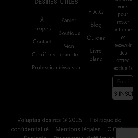
DESIRES
UTILES
vous
F.A.Q
pour
À
Panier
rester
Blog
propos
informé
Boutique
Guides
et
Contact
Mon
recevoir
Livre
des
Carrières
compte
blanc
offres
Professionnels
Livraison
exclusifs
:
Voluptas-desires © 2025 |
Politique de
confidentialité
–
Mentions légales
–
C.G.V
–