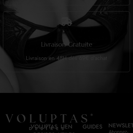
Livraison Gratuite
Livraison en 48H dès 69€ d’achat
NEWSLE
VOLUPTAS
LIEN
GUIDES
Abonnez-