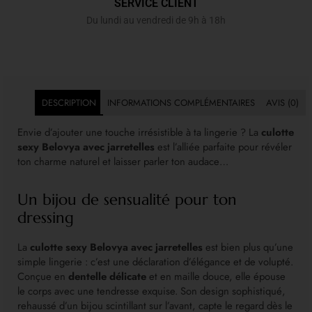
SERVICE CLIENT
Du lundi au vendredi de 9h à 18h
DESCRIPTION
INFORMATIONS COMPLÉMENTAIRES
AVIS (0)
Envie d’ajouter une touche irrésistible à ta lingerie ? La
culotte
sexy Belovya avec jarretelles
est l’alliée parfaite pour révéler
ton charme naturel et laisser parler ton audace…
Un bijou de sensualité pour ton
dressing
La
culotte sexy Belovya avec jarretelles
est bien plus qu’une
simple lingerie : c’est une déclaration d’élégance et de volupté.
Conçue en
dentelle délicate
et en maille douce, elle épouse
le corps avec une tendresse exquise. Son design sophistiqué,
rehaussé d’un bijou scintillant sur l’avant, capte le regard dès le