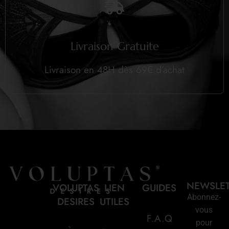
Livraison Gratuite
Livraison en 48H dès 69€ d’achat
NEWSLE
VOLUPTAS
LIEN
GUIDES
Abonnez-
DESIRES
UTILES
vous
F.A.Q
pour