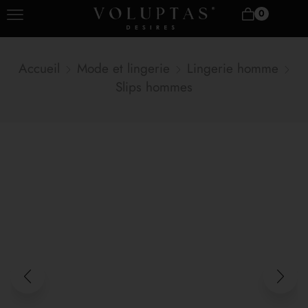
0
Accueil
Mode et lingerie
Lingerie homme
Slips hommes