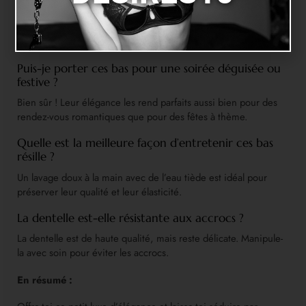
Comment choisir la bonne taille de bas résille ?
Choisis ta taille habituelle de lingerie. Le tissu extensible assure
un ajustement parfait et confortable.
Puis-je porter ces bas pour une soirée déguisée ou
festive ?
Bien sûr ! Leur élégance les rend parfaits aussi bien pour des
rendez-vous romantiques que pour des fêtes à thème.
Quelle est la meilleure façon d’entretenir ces bas
résille ?
Un lavage doux à la main avec de l’eau tiède est idéal pour
préserver leur qualité et leur élasticité.
La dentelle est-elle résistante aux accrocs ?
La dentelle est de haute qualité, mais reste délicate. Manipule-
la avec soin pour éviter les accrocs.
En résumé :