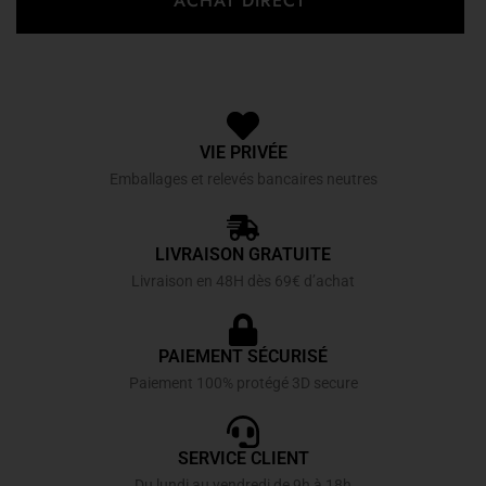
ACHAT DIRECT
VIE PRIVÉE
Emballages et relevés bancaires neutres
LIVRAISON GRATUITE
Livraison en 48H dès 69€ d’achat
PAIEMENT SÉCURISÉ
Paiement 100% protégé 3D secure
SERVICE CLIENT
Du lundi au vendredi de 9h à 18h