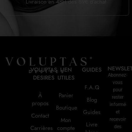
Livraison en 48H dès 69€ d’achat
NEWSLE
VOLUPTAS
LIEN
GUIDES
Abonnez-
DESIRES
UTILES
vous
F.A.Q
pour
À
Panier
rester
Blog
propos
informé
Boutique
Guides
et
Contact
Mon
recevoir
Livre
des
Carrières
compte