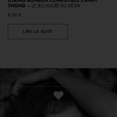
STRING BONBON COMESTIBLE CANDY
M
THONG
– LE JEU SUCRÉ DU DÉSIR
M
8,90
€
LIRE LA SUITE
Vie privée