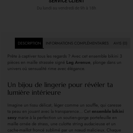
SERVICE CLIENT
Du lundi au vendredi de 9h à 18h
DESCRIPTION
INFORMATIONS COMPLÉMENTAIRES
AVIS (0)
Prête à captiver tous les regards ? Avec cet ensemble bikini 3
pièces en maille strassée signé
Leg Avenue
, plonge dans un
univers où sensualité rime avec élégance.
Un bijou de lingerie pour révéler ta
lumière intérieure
Imagine un tissu délicat, léger comme un souffle, qui caresse
ta peau en jouant avec la transparence… Cet
ensemble bikini
sexy
marie à la perfection un soutien-gorge portefeuille en
maille ornée de strass, une culotte string audacieuse et un
cache-maillot froncé sublimé par un nœud malicieux. Chaque