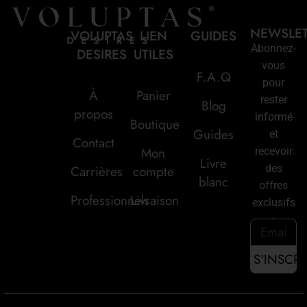
NEWSLE
VOLUPTAS
LIEN
GUIDES
Abonnez-
DESIRES
UTILES
vous
F.A.Q
pour
À
Panier
rester
Blog
propos
informé
Boutique
Guides
et
Contact
Mon
recevoir
Livre
des
Carrières
compte
blanc
offres
Professionnels
Livraison
exclusifs
: