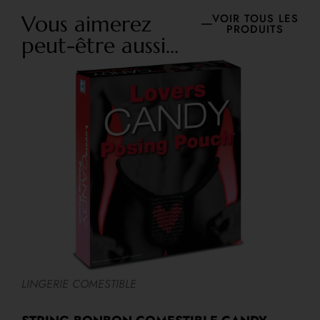
Vous aimerez
VOIR TOUS LES
PRODUITS
peut-être aussi...
LINGERIE COMESTIBLE
E