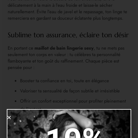
délicatement à la main à l’eau froide et laisse-le sécher
naturellement. Évite l’eau de javel et le repassage, ton linge te
remerciera en gardant sa douceur éclatante plus longtemps.
Sublime ton assurance, éclaire ton désir
En portant ce
maillot de bain lingerie sexy
, tu ne mets pas
seulement ton corps en valeur : tu célèbres ta personnalité
flamboyante et ton goût du raffinement. Chaque pièce est
pensée pour :
Booster ta confiance en toi, toute en élégance
Valoriser ta sensualité de façon subtile et irrésistible
Offrir un confort exceptionnel pour profiter pleinement
de l’instant
Exprimer ta féminité librement, sans compromis
Que tu te réserves ce moment pour toi seule ou pour électriser