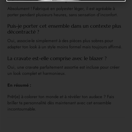
Absolument ! Fabriqué en polyester léger, il est agréable à
porter pendant plusieurs heures, sans sensation d’inconfort.
Puis-je porter cet ensemble dans un contexte plus
décontracté ?
Oui, associe-le simplement à des pièces plus sobres pour
adapter ton look à un style moins formel mais toujours affirmé.
La cravate est-elle comprise avec le blazer ?
Oui, une cravate parfaitement assortie est incluse pour créer
un look complet et harmonieux.
En résumé :
Prêt(e) à colorer ton monde et à révéler ton audace ? Fais
briller ta personnalité dès maintenant avec cet ensemble
incontournable.