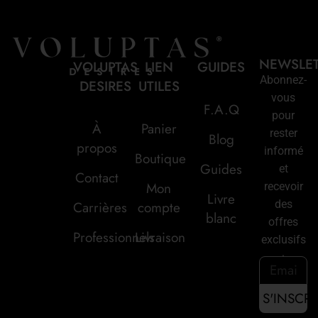
NEWSLE
VOLUPTAS
LIEN
GUIDES
Abonnez-
DESIRES
UTILES
vous
F.A.Q
pour
À
Panier
rester
Blog
propos
informé
Boutique
Guides
et
Contact
Mon
recevoir
Livre
des
Carrières
compte
blanc
offres
Professionnels
Livraison
exclusifs
: