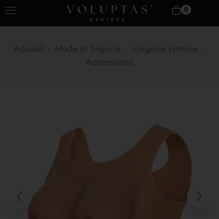
0
Accueil
Mode et lingerie
Lingerie Femme
Accessoires