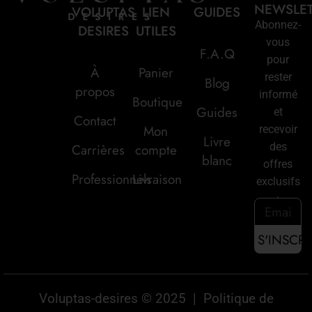
NEWSLE
VOLUPTAS
LIEN
GUIDES
Abonnez-
DESIRES
UTILES
vous
F.A.Q
pour
À
Panier
rester
Blog
propos
informé
Boutique
Guides
et
Contact
Mon
recevoir
Livre
des
Carrières
compte
blanc
offres
Professionnels
Livraison
exclusifs
:
Voluptas-desires © 2025 |
Politique de