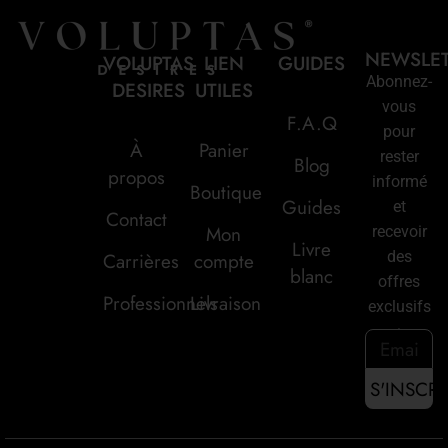
NEWSLE
VOLUPTAS
LIEN
GUIDES
Abonnez-
DESIRES
UTILES
vous
F.A.Q
pour
À
Panier
rester
Blog
propos
informé
Boutique
Guides
et
Contact
Mon
recevoir
Livre
des
Carrières
compte
blanc
offres
Professionnels
Livraison
exclusifs
: