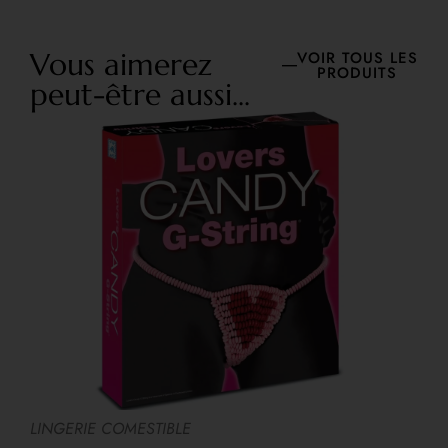
Vous aimerez
VOIR TOUS LES
PRODUITS
peut-être aussi...
LINGERIE COMESTIBLE
A