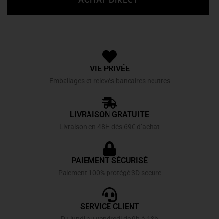
ACHAT DIRECT
VIE PRIVÉE
Emballages et relevés bancaires neutres
LIVRAISON GRATUITE
Livraison en 48H dès 69€ d’achat
PAIEMENT SÉCURISÉ
Paiement 100% protégé 3D secure
SERVICE CLIENT
Du lundi au vendredi de 9h à 18h