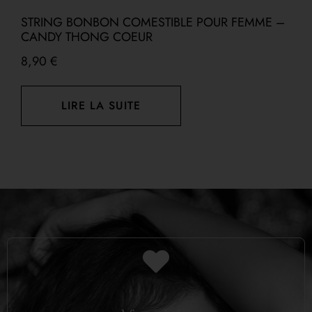
STRING BONBON COMESTIBLE POUR FEMME –
F
CANDY THONG COEUR
P
8,90
€
1
LIRE LA SUITE