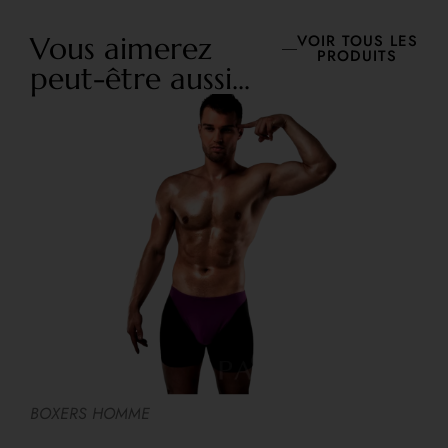
Vous aimerez
VOIR TOUS LES
PRODUITS
peut-être aussi...
A
BOXERS HOMME