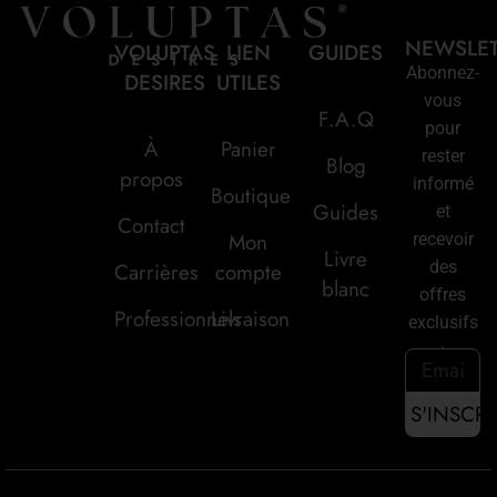
NEWSLE
VOLUPTAS
LIEN
GUIDES
Abonnez-
DESIRES
UTILES
vous
F.A.Q
pour
À
Panier
rester
Blog
propos
informé
Boutique
Guides
et
Contact
Mon
recevoir
Livre
des
Carrières
compte
blanc
offres
Professionnels
Livraison
exclusifs
: