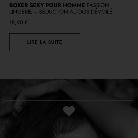
F
BOXER SEXY POUR HOMME
PASSION
S
LINGERIE – SÉDUCTION AU DOS DÉVOILÉ
1
18,90
€
LIRE LA SUITE
Vie privée