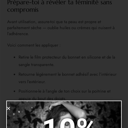
Prépare-toi à révéler ta féminité sans
compromis
Avant utilisation, assure-toi que ta peau est propre et
parfaitement sèche — oublie huiles ou crèmes qui nuisent à
l’adhérence.
Voici comment les appliquer :
Retire le film protecteur du bonnet en silicone et de la
sangle transparente.
Retourne légèrement le bonnet adhésif avec l’intérieur
vers l’extérieur.
Positionne-le à l’angle de ton choix sur la poitrine et
appuie du bout des doigts.
Tire ensuite la sangle vers le haut de ton épaule et colle-
la fermement sur la peau.
Procède de la même manière pour le deuxième sein.