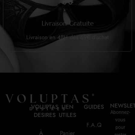
Livraison Gratuite
Livraison en 48H dès 69€ d’achat
NEWSLE
VOLUPTAS
LIEN
GUIDES
Abonnez-
DESIRES
UTILES
vous
F.A.Q
pour
À
Panier
rester