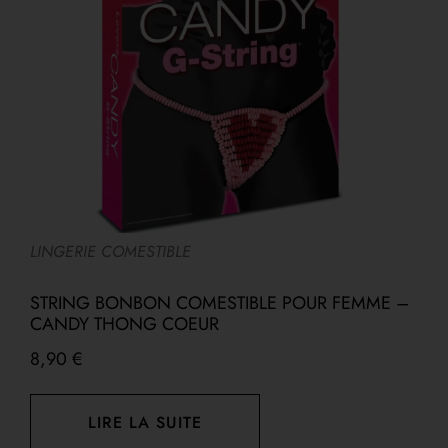
LINGERIE COMESTIBLE
A
STRING BONBON COMESTIBLE POUR FEMME –
S
CANDY THONG COEUR
D
8,90
€
1
LIRE LA SUITE