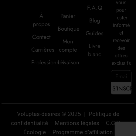
vous
F.A.Q
pour
À
Panier
rester
Blog
propos
informé
Boutique
Guides
et
Contact
Mon
recevoir
Livre
des
Carrières
compte
blanc
offres
Professionnels
Livraison
exclusifs
:
Voluptas-desires © 2025 |
Politique de
confidentialité
–
Mentions légales
–
C.G.V
–
Écologie
–
Programme d’affiliation