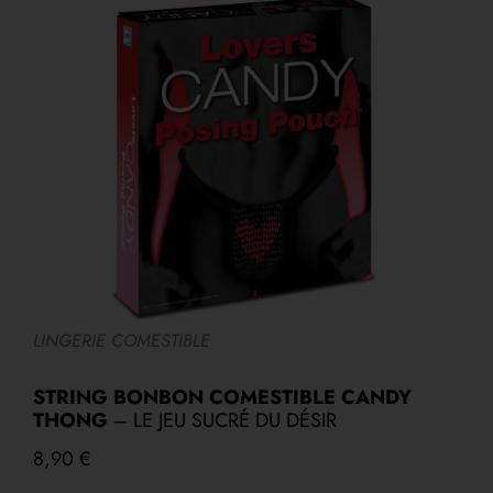
LINGERIE COMESTIBLE
A
STRING BONBON COMESTIBLE CANDY
S
THONG
– LE JEU SUCRÉ DU DÉSIR
8,90
€
1