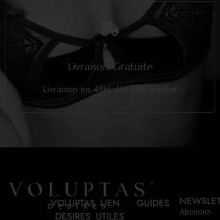
Livraison Gratuite
Livraison en 48H dès 69€ d’achat
NEWSLE
VOLUPTAS
LIEN
GUIDES
Abonnez-
DESIRES
UTILES