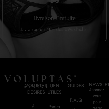
Livraison Gratuite
Livraison en 48H dès 69€ d’achat
NEWSLE
VOLUPTAS
LIEN
GUIDES
Abonnez-
DESIRES
UTILES
vous
F.A.Q
pour
À
Panier
rester