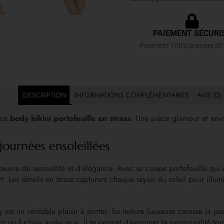
PAIEMENT SÉCURI
Paiement 100% protégé 3D
DESCRIPTION
INFORMATIONS COMPLÉMENTAIRES
AVIS (0)
c ce
body bikini portefeuille en strass
. Une pièce glamour et envo
journées ensoleillées
’œuvre de sensualité et d’élégance. Avec sa coupe portefeuille qui é
Les détails en strass capturent chaque rayon du soleil pour illuminer
est un véritable plaisir à porter. Sa texture luxueuse caresse la pe
t ou fuchsia audacieux, il te permet d’exprimer ta personnalité tout