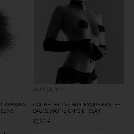
ACCESSOIRES
L
 CARESSES
CACHE-TÉTONS BURLESQUE PASTIES :
R
S SENS
L’ACCESSOIRE CHIC ET SEXY
É
17,90
€
3