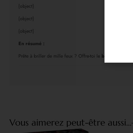
{object}
{object}
{object}
En résumé :
Prête à briller de mille feux ? Offre-toi le
body bikini po
Vous aimerez peut-être aussi...