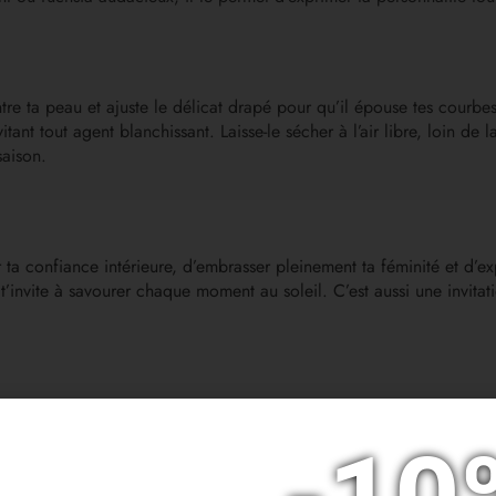
 ta peau et ajuste le délicat drapé pour qu’il épouse tes courbes à
ant tout agent blanchissant. Laisse-le sécher à l’air libre, loin de 
saison.
 ta confiance intérieure, d’embrasser pleinement ta féminité et d’e
 t’invite à savourer chaque moment au soleil. C’est aussi une invit