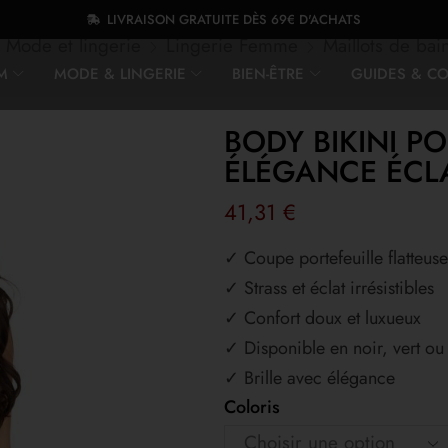
LIVRAISON GRATUITE DÈS 69€ D'ACHATS
Mode et lingerie
Lingerie Femme
Maillots de bai
M
MODE & LINGERIE
BIEN-ÊTRE
GUIDES & CO
BODY BIKINI PO
ÉLÉGANCE ÉCLA
41,31
€
✓ Coupe portefeuille flatteuse
✓ Strass et éclat irrésistibles
✓ Confort doux et luxueux
✓ Disponible en noir, vert ou
✓ Brille avec élégance
Coloris