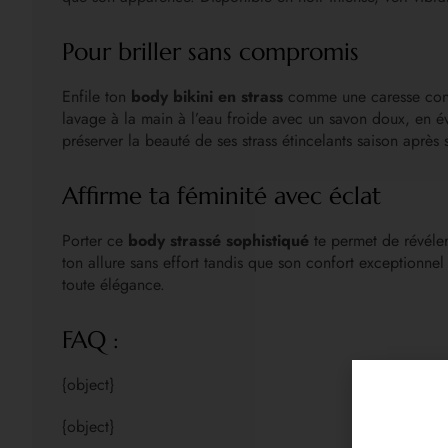
Pour briller sans compromis
Enfile ton
body bikini en strass
comme une caresse contre
lavage à la main à l’eau froide avec un savon doux, en évit
préserver la beauté de ses strass étincelants saison après 
Affirme ta féminité avec éclat
Porter ce
body strassé sophistiqué
te permet de révéler
ton allure sans effort tandis que son confort exceptionnel
toute élégance.
FAQ :
{object}
{object}