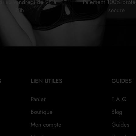
di au vendredi de 9h à
Paiement 100% prot
18h
secure
S
LIEN UTILES
GUIDES
Panier
F.A.Q
Boutique
Blog
Mon compte
Guides