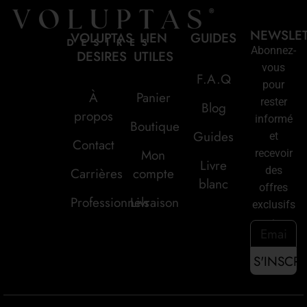
NEWSLE
VOLUPTAS
LIEN
GUIDES
Abonnez-
DESIRES
UTILES
vous
F.A.Q
pour
À
Panier
rester
Blog
propos
informé
Boutique
Guides
et
Contact
Mon
recevoir
Livre
des
Carrières
compte
blanc
offres
Professionnels
Livraison
exclusifs
: