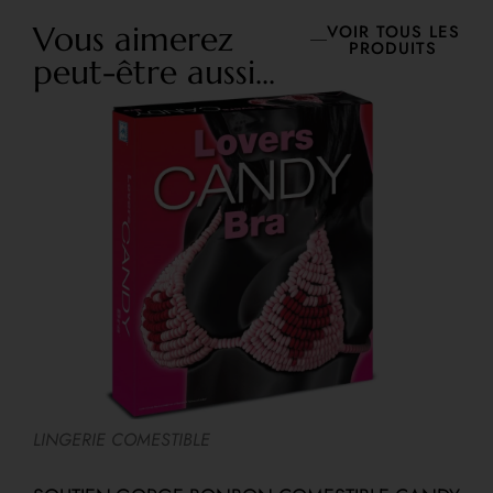
Vous aimerez
VOIR TOUS LES
PRODUITS
peut-être aussi...
LINGERIE COMESTIBLE
A