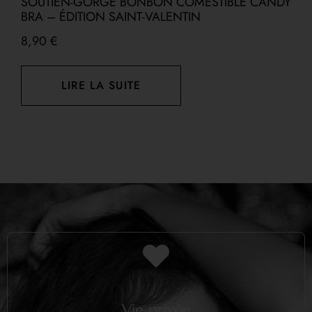
SOUTIEN-GORGE BONBON COMESTIBLE CANDY
S
BRA – ÉDITION SAINT-VALENTIN
D
8,90
€
1
LIRE LA SUITE
Vie privée