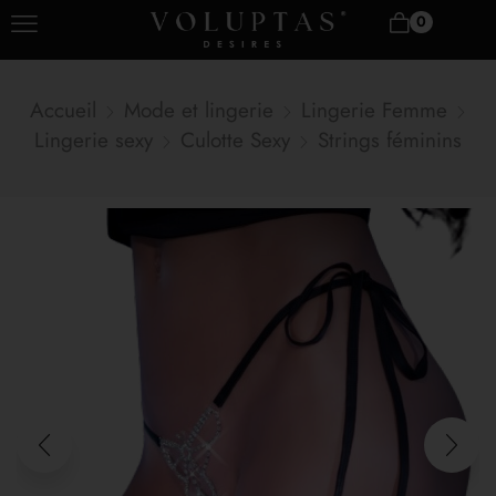
0
Accueil
Mode et lingerie
Lingerie Femme
Lingerie sexy
Culotte Sexy
Strings féminins