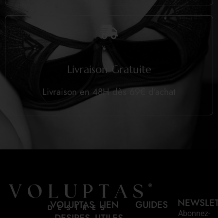
Livraison Gratuite
Livraison en 48H dès 69€ d’achat
NEWSLE
VOLUPTAS
LIEN
GUIDES
Abonnez-
DESIRES
UTILES