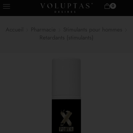
0
Accueil
Pharmacie
Stimulants pour hommes
Retardants (stimulants)