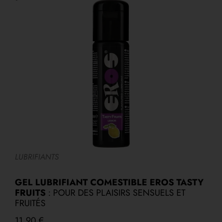
LUBRIFIANTS
L
A
GEL LUBRIFIANT COMESTIBLE EROS TASTY
FRUITS
: POUR DES PLAISIRS SENSUELS ET
P
FRUITÉS
2
11,90
€