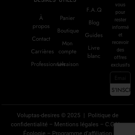
vous
F.A.Q
pour
À
Panier
rester
Blog
propos
informé
Boutique
Guides
et
Contact
Mon
recevoir
Livre
des
Carrières
compte
blanc
offres
Professionnels
Livraison
exclusifs
:
Voluptas-desires © 2025 |
Politique de
confidentialité
–
Mentions légales
–
C.G.V
–
Écologie
–
Programme d’affiliation