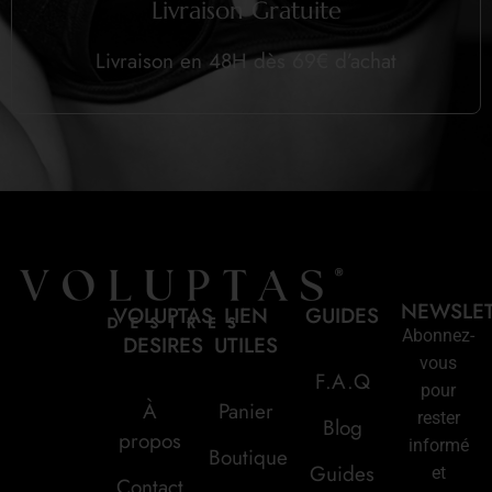
Livraison Gratuite
Livraison en 48H dès 69€ d’achat
NEWSLE
VOLUPTAS
LIEN
GUIDES
Abonnez-
DESIRES
UTILES
vous
F.A.Q
pour
À
Panier
rester
Blog
propos
informé
Boutique
Guides
et
Contact