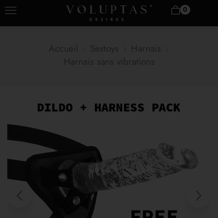
0
Accueil
Sextoys
Harnais
Harnais sans vibrations