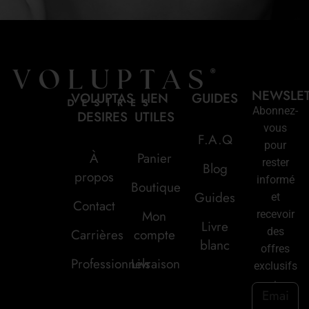
NEWSLE
VOLUPTAS
LIEN
GUIDES
Abonnez-
DESIRES
UTILES
vous
F.A.Q
pour
À
Panier
rester
Blog
propos
informé
Boutique
Guides
et
Contact
Mon
recevoir
Livre
des
Carrières
compte
blanc
offres
Professionnels
Livraison
exclusifs
: