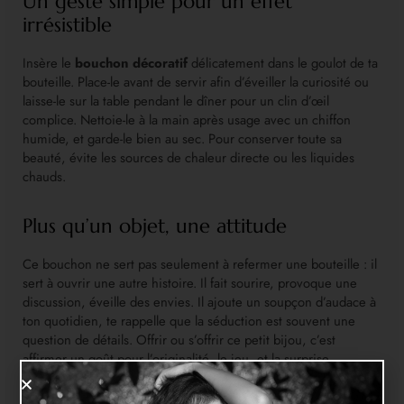
Un geste simple pour un effet
irrésistible
Insère le
bouchon décoratif
délicatement dans le goulot de ta
bouteille. Place-le avant de servir afin d’éveiller la curiosité ou
laisse-le sur la table pendant le dîner pour un clin d’œil
complice. Nettoie-le à la main après usage avec un chiffon
humide, et garde-le bien au sec. Pour conserver toute sa
beauté, évite les sources de chaleur directe ou les liquides
chauds.
Plus qu’un objet, une attitude
Ce bouchon ne sert pas seulement à refermer une bouteille : il
sert à ouvrir une autre histoire. Il fait sourire, provoque une
discussion, éveille des envies. Il ajoute un soupçon d’audace à
ton quotidien, te rappelle que la séduction est souvent une
question de détails. Offrir ou s’offrir ce petit bijou, c’est
affirmer un goût pour l’originalité, le jeu, et la surprise.