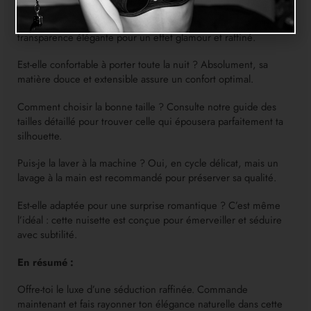
Est-ce que la nuisette est transparente ? Oui, la maille offre une
transparence élégante pour un effet glamour et raffiné.
Est-elle confortable à porter toute la nuit ? Absolument, sa
matière douce et extensible assure un confort optimal.
Comment choisir la bonne taille ? Consulte notre guide des
tailles détaillé pour trouver celle qui épousera parfaitement ta
silhouette.
Puis-je la laver à la machine ? Oui, en cycle délicat, mais un
lavage à la main est recommandé pour préserver sa qualité.
Est-elle adaptée pour une surprise romantique ? C’est même
l’idéal : cette nuisette est conçue pour émerveiller et séduire
avec subtilité.
En résumé :
Offre-toi le luxe d’une séduction raffinée. Commande
maintenant et fais rayonner ton élégance naturelle dans cette