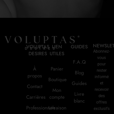
NEWSLE
VOLUPTAS
LIEN
GUIDES
Abonnez-
DESIRES
UTILES
vous
F.A.Q
pour
À
Panier
rester
Blog
propos
informé
Boutique
Guides
et
Contact
Mon
recevoir
Livre
des
Carrières
compte
blanc
offres
Professionnels
Livraison
exclusifs