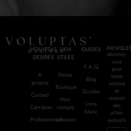
NEWSLE
VOLUPTAS
LIEN
GUIDES
Abonnez-
DESIRES
UTILES
vous
F.A.Q
pour
À
Panier
rester
Blog
propos
informé
Boutique
Guides
et
Contact
Mon
recevoir
Livre
des
Carrières
compte
blanc
offres
Professionnels
Livraison
exclusifs
: