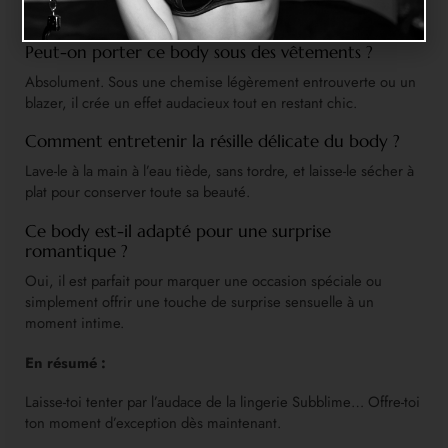
moments prolongés.
Peut-on porter ce body sous des vêtements ?
Absolument. Sous une chemise légèrement entrouverte ou un
blazer, il crée un effet audacieux tout en restant chic.
Comment entretenir la résille délicate du body ?
Lave-le à la main à l’eau tiède, sans tordre, et laisse-le sécher à
plat pour conserver toute sa beauté.
Ce body est-il adapté pour une surprise
romantique ?
Oui, il est parfait pour marquer une occasion spéciale ou
simplement offrir une touche de surprise sensuelle à un
moment intime.
En résumé :
Laisse-toi tenter par l’audace de la lingerie Subblime… Offre-toi
ton moment d’exception dès maintenant.