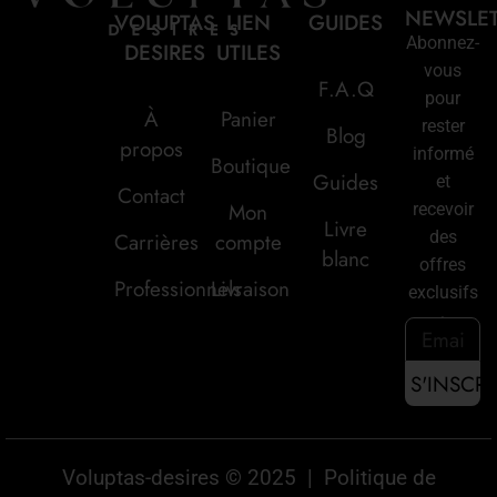
NEWSLE
VOLUPTAS
LIEN
GUIDES
Abonnez-
DESIRES
UTILES
vous
F.A.Q
pour
À
Panier
rester
Blog
propos
informé
Boutique
Guides
et
Contact
Mon
recevoir
Livre
des
Carrières
compte
blanc
offres
Professionnels
Livraison
exclusifs
:
Voluptas-desires © 2025 |
Politique de