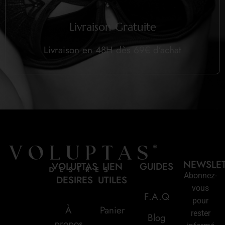
Livraison Gratuite
Livraison en 48H dès 69€ d’achat
NEWSLE
VOLUPTAS
LIEN
GUIDES
Abonnez-
DESIRES
UTILES
vous
F.A.Q
pour
À
Panier
rester
Blog
propos