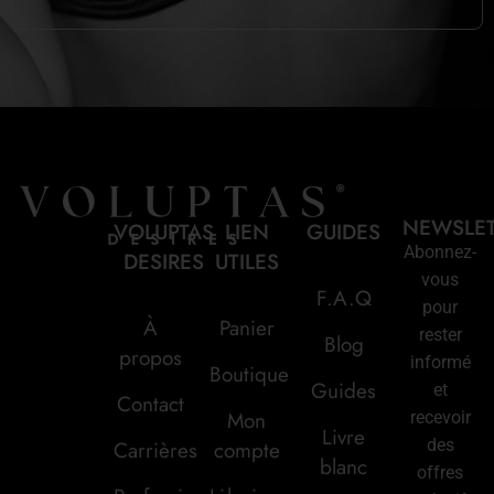
NEWSLE
VOLUPTAS
LIEN
GUIDES
Abonnez-
DESIRES
UTILES
vous
F.A.Q
pour
À
Panier
rester
Blog
propos
informé
Boutique
Guides
et
Contact
Mon
recevoir
Livre
des
Carrières
compte
blanc
offres