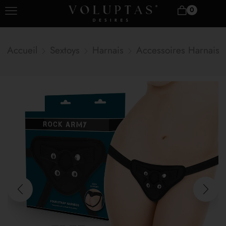
0
Accueil
Sextoys
Harnais
Accessoires Harnais