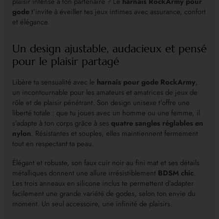
plaisir intense à ton partenaire ? Le
harnais RockArmy pour
gode
t’invite à éveiller tes jeux intimes avec assurance, confort
et élégance.
Un design ajustable, audacieux et pensé
pour le plaisir partagé
Libère ta sensualité avec le
harnais pour gode RockArmy
,
un incontournable pour les amateurs et amatrices de jeux de
rôle et de plaisir pénétrant. Son design unisexe t’offre une
liberté totale : que tu joues avec un homme ou une femme, il
s’adapte à ton corps grâce à ses
quatre sangles réglables en
nylon
. Résistantes et souples, elles maintiennent fermement
tout en respectant ta peau.
Élégant et robuste, son faux cuir noir au fini mat et ses détails
métalliques donnent une allure irrésistiblement
BDSM chic
.
Les trois anneaux en silicone inclus te permettent d’adapter
facilement une grande variété de godes, selon ton envie du
moment. Un seul accessoire, une infinité de plaisirs.