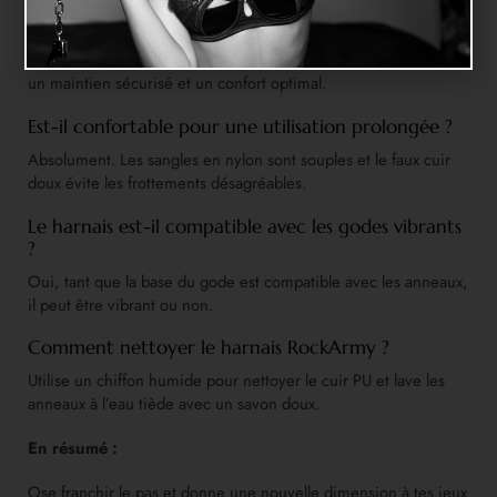
Convient-il à toutes les morphologies ?
Oui, les sangles réglables s’adaptent à différentes tailles pour
un maintien sécurisé et un confort optimal.
Est-il confortable pour une utilisation prolongée ?
Absolument. Les sangles en nylon sont souples et le faux cuir
doux évite les frottements désagréables.
Le harnais est-il compatible avec les godes vibrants
?
Oui, tant que la base du gode est compatible avec les anneaux,
il peut être vibrant ou non.
Comment nettoyer le harnais RockArmy ?
Utilise un chiffon humide pour nettoyer le cuir PU et lave les
anneaux à l’eau tiède avec un savon doux.
En résumé :
Ose franchir le pas et donne une nouvelle dimension à tes jeux