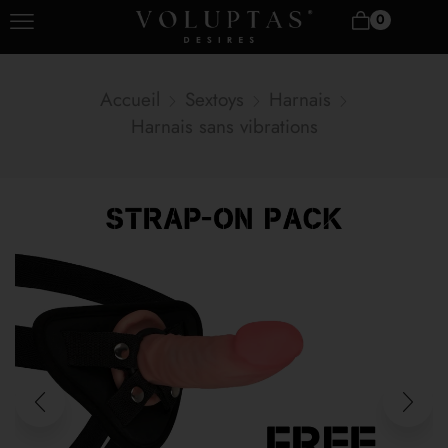
0
Accueil
Sextoys
Harnais
Harnais sans vibrations