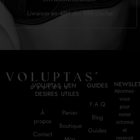
Livraison en 48H dès 69€ d’achat
NEWSLE
VOLUPTAS
LIEN
GUIDES
Abonnez-
DESIRES
UTILES
vous
F.A.Q
pour
À
Panier
rester
Blog
propos
informé
Boutique
Guides
et
Contact
Mon
recevoir