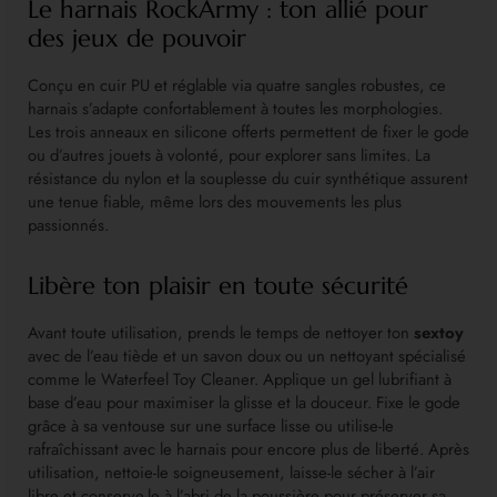
Le harnais RockArmy : ton allié pour
des jeux de pouvoir
Conçu en cuir PU et réglable via quatre sangles robustes, ce
harnais s’adapte confortablement à toutes les morphologies.
Les trois anneaux en silicone offerts permettent de fixer le gode
ou d’autres jouets à volonté, pour explorer sans limites. La
résistance du nylon et la souplesse du cuir synthétique assurent
une tenue fiable, même lors des mouvements les plus
passionnés.
Libère ton plaisir en toute sécurité
Avant toute utilisation, prends le temps de nettoyer ton
sextoy
avec de l’eau tiède et un savon doux ou un nettoyant spécialisé
comme le Waterfeel Toy Cleaner. Applique un gel lubrifiant à
base d’eau pour maximiser la glisse et la douceur. Fixe le gode
grâce à sa ventouse sur une surface lisse ou utilise-le
rafraîchissant avec le harnais pour encore plus de liberté. Après
utilisation, nettoie-le soigneusement, laisse-le sécher à l’air
libre et conserve-le à l’abri de la poussière pour préserver sa