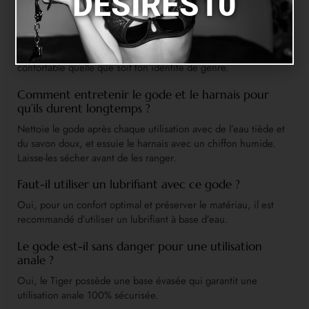
DESIRES10
Le harnais peut-il être utilisé par des hommes et
des femmes ?
Absolument, sa conception ajustable permet une utilisation
confortable quelle que soit ton identité de genre.
Comment entretenir le gode et le harnais pour
qu’ils durent longtemps ?
Nettoie le gode après chaque utilisation avec de l’eau tiède et
du savon doux, et essuie le harnais avec un chiffon humide.
Laisse-les sécher avant de les ranger.
Faut-il utiliser un lubrifiant avec ce gode ?
Oui, pour un confort optimal et préserver le matériau, il est
recommandé d’utiliser un lubrifiant à base d’eau.
Le gode est-il sans danger pour une utilisation
anale ?
Oui, le Tiger possède une base évasée qui garantit une
utilisation anale 100% sécurisée.