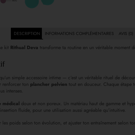
DESCRIPTION
INFORMATIONS COMPLÉMENTAIRES
AVIS (0)
Le kit
Rithual Deva
transforme ta routine en un véritable moment de
if
qu’un simple accessoire intime — c’est un véritable rituel de décou
 renforcer ton
plancher pelvien
tout en douceur. Chaque étape te
us intenses.
e médical
doux et non poreux. Un matériau haut de gamme et hypoal
sertion fluide, pour une utilisation aussi agréable qu’intuitive.
er les poids selon ton évolution, et ajuster ton entraînement selon 