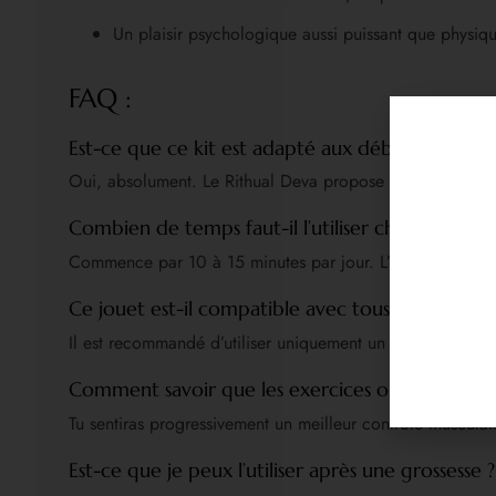
Un plaisir psychologique aussi puissant que physique
FAQ :
Est-ce que ce kit est adapté aux débutantes ?
Oui, absolument. Le Rithual Deva propose plusieurs poids
Combien de temps faut-il l’utiliser chaque jour ?
Commence par 10 à 15 minutes par jour. L’important est d’
Ce jouet est-il compatible avec tous les lubrifian
Il est recommandé d’utiliser uniquement un lubrifiant à ba
Comment savoir que les exercices ont un effet 
Tu sentiras progressivement un meilleur contrôle musculaire
Est-ce que je peux l’utiliser après une grossesse ?