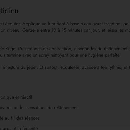
tidien
’écouter. Applique un lubrifiant à base d’eau avant insertion, pou
ton niveau. Garde-la entre 10 à 15 minutes par jour, et laisse les 
ode Kegel (5 secondes de contraction, 5 secondes de relâchement) po
puis termine avec un spray nettoyant pour une hygiène parfaite.
rer la texture du jouet. Et surtout, écoute-toi, avance à ton rythme
onique et réactif
urinaires ou les sensations de relâchement
iée au fil des séances
corps et ta féminité