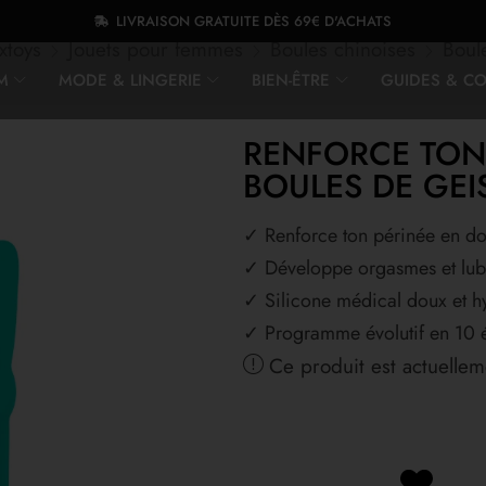
LIVRAISON GRATUITE DÈS 69€ D'ACHATS
xtoys
Jouets pour femmes
Boules chinoises
Boul
M
MODE & LINGERIE
BIEN-ÊTRE
GUIDES & CO
RENFORCE TON 
BOULES DE GEI
✓ Renforce ton périnée en d
✓ Développe orgasmes et lubr
✓ Silicone médical doux et h
✓ Programme évolutif en 10 
Ce produit est actuellem