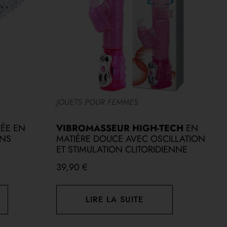
JOUETS POUR FEMMES
J
ÉE EN
VIBROMASSEUR HIGH-TECH
EN
S
ONS
MATIÈRE DOUCE AVEC OSCILLATION
V
ET STIMULATION CLITORIDIENNE
2
39,90
€
LIRE LA SUITE