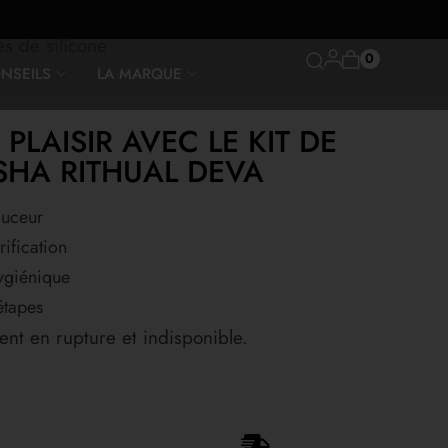
es de silicone
0
NSEILS
LA MARQUE
PLAISIR AVEC LE KIT DE
SHA RITHUAL DEVA
ouceur
ification
ygiénique
étapes
ent en rupture et indisponible.