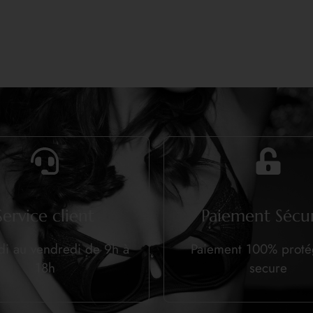
Service client
Paiement Sécur
di au vendredi de 9h à
Paiement 100% prot
18h
secure