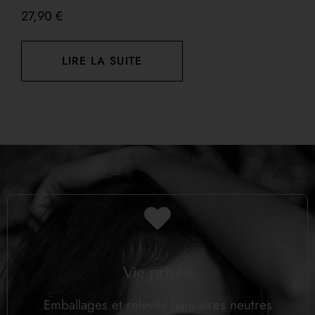
27,90
€
7
LIRE LA SUITE
Vie privée
Emballages et relevés bancaires neutres