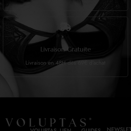
Livraison Gratuite
Livraison en 48H dès 69€ d’achat
NEWSLE
VOLUPTAS
LIEN
GUIDES