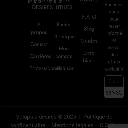
Abonnez-
DESIRES
UTILES
vous
F.A.Q
pour
À
Panier
rester
Blog
propos
informé
Boutique
Guides
et
Contact
Mon
recevoir
Livre
des
Carrières
compte
blanc
offres
Professionnels
Livraison
exclusifs
:
Voluptas-desires © 2025 |
Politique de
confidentialité
–
Mentions légales
–
C.G.V
–