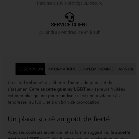
Paiement 100% protégé 3D secure
SERVICE CLIENT
Du lundi au vendredi de 9h à 18h
DESCRIPTION
INFORMATIONS COMPLÉMENTAIRES
AVIS (0)
Un clin d’œil sucré à la liberté d’aimer, de jouer, et de
s’assumer. Cette
sucette gummy LGBT
aux saveurs fruitées
est bien plus qu’une gourmandise : c’est une invitation à la
tendresse, au fun… et à un brin de provocation.
Un plaisir sucré au goût de fierté
Avec ses couleurs arc-en-ciel et sa forme suggestive, la
sucette
érotique LGBT
de Diablo Picante est une déclaration joyeuse