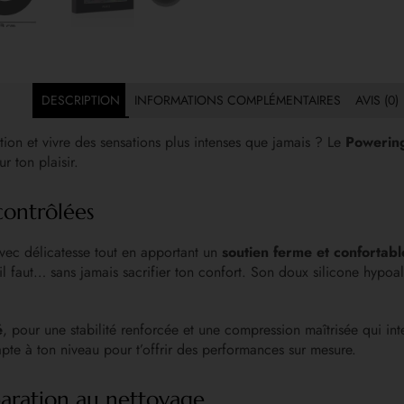
DESCRIPTION
INFORMATIONS COMPLÉMENTAIRES
AVIS (0)
ion et vivre des sensations plus intenses que jamais ? Le
Powerin
r ton plaisir.
contrôlées
vec délicatesse tout en apportant un
soutien ferme et confortabl
 il faut… sans jamais sacrifier ton confort. Son doux silicone hypo
é
, pour une stabilité renforcée et une compression maîtrisée qui inten
pte à ton niveau pour t’offrir des performances sur mesure.
paration au nettoyage