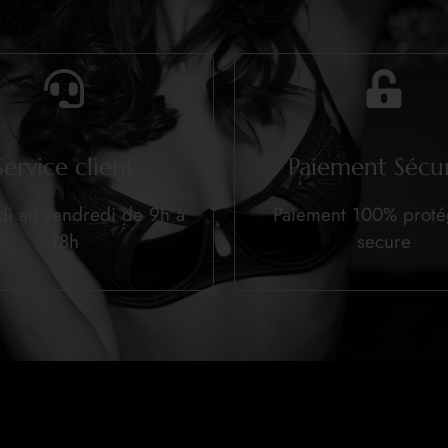
Service client
Paiement Sécur
di au vendredi de 9h à
Paiement 100% prot
18h
secure