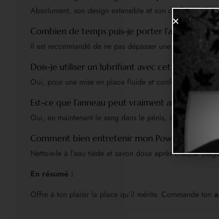
Absolument, son design extensible et son confort en font 
Combien de temps puis-je porter l’anneau en to
Il est recommandé de ne pas dépasser une utilisation con
Dois-je utiliser un lubrifiant avec cet anneau ?
Oui, pour une mise en place fluide et confortable, un lubri
Est-ce que l’anneau peut vraiment améliorer l’ér
Oui, en maintenant le sang dans le pénis, il favorise une 
Comment bien entretenir mon Powering Dual R
Nettoie-le à l’eau tiède et savon doux après chaque usage,
En résumé :
Offre à ton plaisir la place qu’il mérite. Commande ton
a