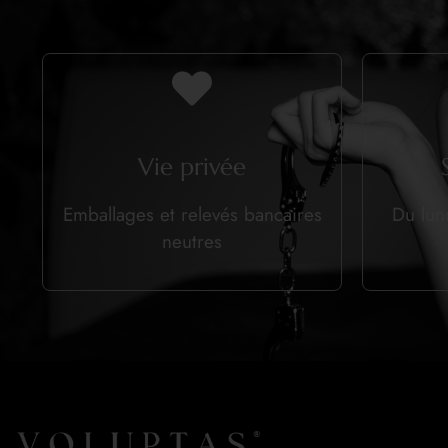
Vie privée
Emballages et relevés bancaires
Du lun
neutres