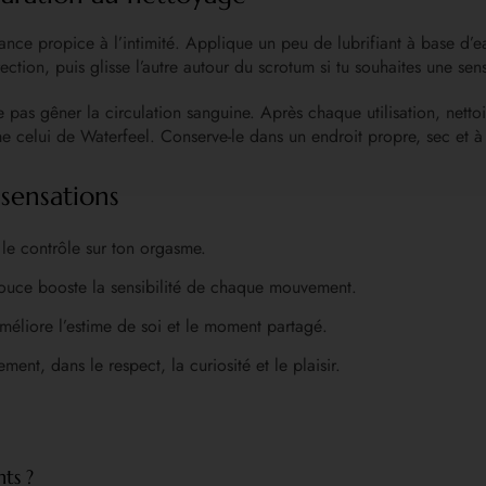
e propice à l’intimité. Applique un peu de lubrifiant à base d’eau
ction, puis glisse l’autre autour du scrotum si tu souhaites une sen
ne pas gêner la circulation sanguine. Après chaque utilisation, net
 celui de Waterfeel. Conserve-le dans un endroit propre, sec et à l
 sensations
e le contrôle sur ton orgasme.
douce booste la sensibilité de chaque mouvement.
méliore l’estime de soi et le moment partagé.
ent, dans le respect, la curiosité et le plaisir.
ts ?