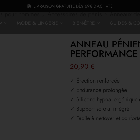
LIVRAISON GRATUITE DÈS 69€ D'ACHATS
els pour hommes
Accessoires de pénis
Anneaux de
M
MODE & LINGERIE
BIEN-ÊTRE
GUIDES & CO
ANNEAU PÉNIE
PERFORMANCE E
20,90
€
✓ Érection renforcée
✓ Endurance prolongée
✓ Silicone hypoallergénique
✓ Support scrotal intégré
✓ Facile à nettoyer et confort