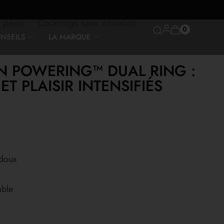
 pénis
Cockrings sans vibration
0
NSEILS
LA MARQUE
N POWERING™ DUAL RING :
T PLAISIR INTENSIFIÉS
 doux
able