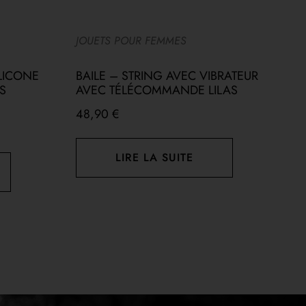
JOUETS POUR FEMMES
A
LICONE
BAILE – STRING AVEC VIBRATEUR
P
S
AVEC TÉLÉCOMMANDE LILAS
G
48,90
€
1
LIRE LA SUITE