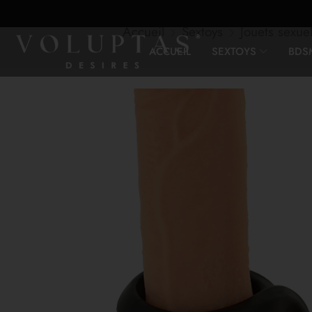
Accueil
Sextoys
Jouets sexu
ACCUEIL
SEXTOYS
BDS