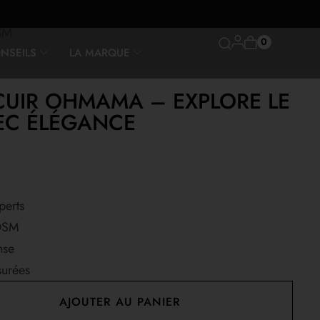
SM
0
NSEILS
LA MARQUE
CUIR OHMAMA – EXPLORE LE
VEC ÉLÉGANCE
perts
BDSM
nse
surées
AJOUTER AU PANIER