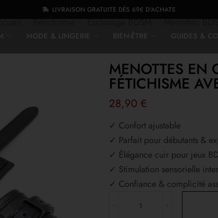
LIVRAISON GRATUITE DÈS 69€ D'ACHATS
ccueil
Fétichisme
Esclavage BDSM
Menottes BD
M
MODE & LINGERIE
BIEN-ÊTRE
GUIDES & CO
MENOTTES EN 
FÉTICHISME A
28,90
€
✓ Confort ajustable
✓ Parfait pour débutants & ex
✓ Élégance cuir pour jeux 
✓ Stimulation sensorielle inte
✓ Confiance & complicité as