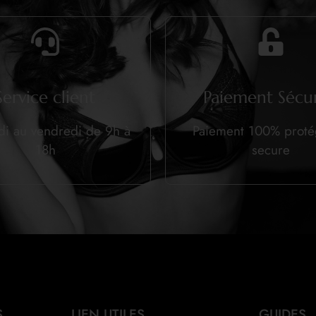
Service client
Paiement Sécur
di au vendredi de 9h à
Paiement 100% prot
18h
secure
S
LIEN UTILES
GUIDES