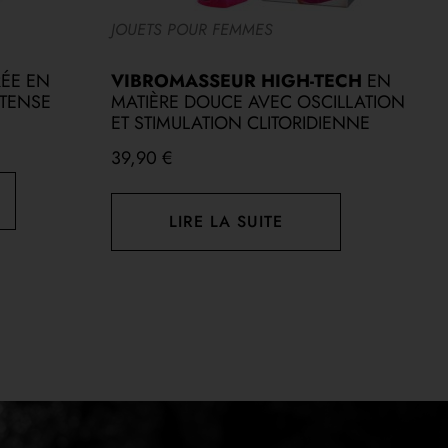
JOUETS POUR FEMMES
J
ÉE EN
VIBROMASSEUR HIGH-TECH
EN
S
NTENSE
MATIÈRE DOUCE AVEC OSCILLATION
C
ET STIMULATION CLITORIDIENNE
1
39,90
€
LIRE LA SUITE