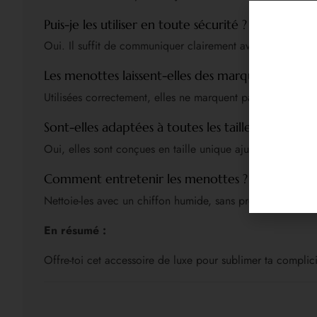
Puis-je les utiliser en toute sécurité ?
Oui. Il suffit de communiquer clairement avec ton/ta part
Les menottes laissent-elles des marques ?
Utilisées correctement, elles ne marquent pas. Leur matiè
Sont-elles adaptées à toutes les tailles de poigne
Oui, elles sont conçues en taille unique ajustable pour s
Comment entretenir les menottes ?
Nettoie-les avec un chiffon humide, sans produits agressifs
En résumé :
Offre-toi cet accessoire de luxe pour sublimer ta complici