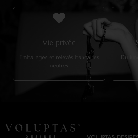
Vie privée
Emballages et relevés bancaires
Du lun
neutres
VOLUPTAS DESIRE