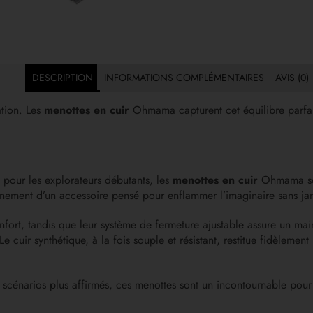
DESCRIPTION
INFORMATIONS COMPLÉMENTAIRES
AVIS (0)
ation. Les
menottes en cuir
Ohmama capturent cet équilibre parfait
pour les explorateurs débutants, les
menottes en cuir
Ohmama sont
finement d’un accessoire pensé pour enflammer l’imaginaire sans ja
ort, tandis que leur système de fermeture ajustable assure un main
cuir synthétique, à la fois souple et résistant, restitue fidèlement l
 scénarios plus affirmés, ces menottes sont un incontournable pour 