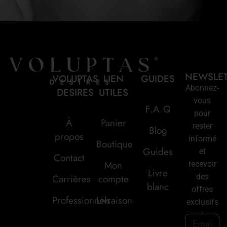
NEWSLE
VOLUPTAS
LIEN
GUIDES
Abonnez-
DESIRES
UTILES
vous
F.A.Q
pour
À
Panier
rester
Blog
propos
informé
Boutique
Guides
et
Contact
Mon
recevoir
Livre
des
Carrières
compte
blanc
offres
Professionnels
Livraison
exclusifs
: