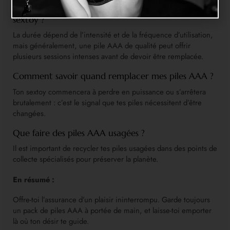
Combien de temps durent les piles AAA dans un
sextoy ?
La durée dépend de l’intensité et de la fréquence d’utilisation,
mais généralement, une pile AAA de qualité peut offrir
plusieurs sessions intenses avant de devoir être remplacée.
Comment savoir quand remplacer mes piles AAA ?
Ton sextoy commencera à perdre en puissance ou s’arrêtera
brutalement : c’est le signal que tes piles nécessitent d’être
changées.
Que faire des piles AAA usagées ?
Il est important de recycler tes piles usagées dans des points de
collecte spécialisés pour préserver la planète.
En résumé :
Offre-toi l’assurance d’un plaisir ininterrompu. Garde toujours
un pack de piles AAA à portée de main, et laisse-toi emporter
là où ton désir te guide.