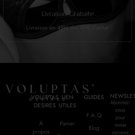
Livraison Gratuite
Livraison en 48H dès 69€ d’achat
NEWSLE
VOLUPTAS
LIEN
GUIDES
Abonnez-
DESIRES
UTILES
vous
F.A.Q
pour
À
Panier
rester
Blog
propos
informé