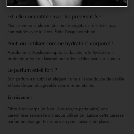
délicates.
Est-elle compatible avec les préservatifs ?
Non, comme la plupart des huiles végétales, elle n’est pas
compatible avec le latex. Évite l’usage combiné.
Peut-on l’utiliser comme hydratant corporel ?
Absolument. Appliquée après la douche, elle hydrate en
profondeur tout en laissant une odeur délicieuse sur la peau.
Le parfum est-il fort ?
Son parfum est subtil et élégant : une alliance douce de vanille
et bois de santal, agréable sans être entêtante.
En résumé :
Offre à ton corps (et à celui de ton/ta partenaire) une
parenthèse sensuelle à chaque utilisation. Laisse cette caresse
parfumée changer tes rituels en purs instants de plaisir…