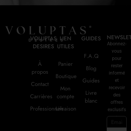
NEWSLE
VOLUPTAS
LIEN
GUIDES
Abonnez-
DESIRES
UTILES
vous
F.A.Q
pour
À
Panier
rester
Blog
propos
informé
Boutique
Guides
et
Contact
Mon
recevoir
Livre
des
Carrières
compte
blanc
offres
Professionnels
Livraison
exclusifs
: