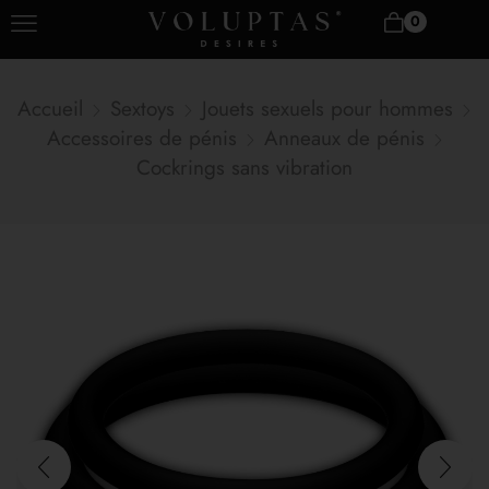
0
Accueil
Sextoys
Jouets sexuels pour hommes
Accessoires de pénis
Anneaux de pénis
Cockrings sans vibration