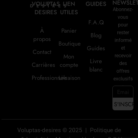
NEWSLE
VOLUPTAS
LIEN
GUIDES
Abonnez-
DESIRES
UTILES
vous
F.A.Q
pour
À
Panier
rester
Blog
propos
informé
Boutique
Guides
et
Contact
Mon
recevoir
Livre
des
Carrières
compte
blanc
offres
Professionnels
Livraison
exclusifs
:
Voluptas-desires © 2025 |
Politique de