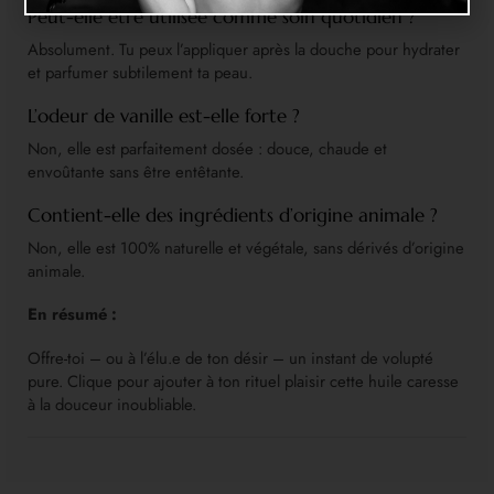
Peut-elle être utilisée comme soin quotidien ?
Absolument. Tu peux l’appliquer après la douche pour hydrater
et parfumer subtilement ta peau.
L’odeur de vanille est-elle forte ?
Non, elle est parfaitement dosée : douce, chaude et
envoûtante sans être entêtante.
Contient-elle des ingrédients d’origine animale ?
Non, elle est 100% naturelle et végétale, sans dérivés d’origine
animale.
En résumé :
Offre-toi – ou à l’élu.e de ton désir – un instant de volupté
pure. Clique pour ajouter à ton rituel plaisir cette huile caresse
à la douceur inoubliable.