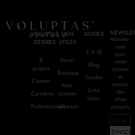
NEWSLE
VOLUPTAS
LIEN
GUIDES
Abonnez-
DESIRES
UTILES
vous
F.A.Q
pour
À
Panier
rester
Blog
propos
informé
Boutique
Guides
et
Contact
Mon
recevoir
Livre
des
Carrières
compte
blanc
offres
Professionnels
Livraison
exclusifs
: