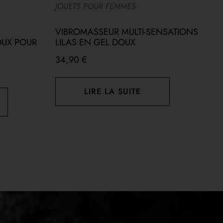
JOUETS POUR FEMMES
A
VIBROMASSEUR MULTI-SENSATIONS
P
OUX POUR
LILAS EN GEL DOUX
A
34,90
€
1
LIRE LA SUITE