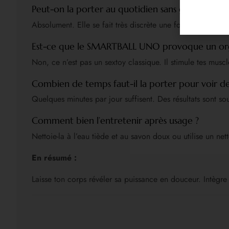
Peut-on la porter au quotidien sans gêne ?
Absolument. Elle se fait très discrète une fois insérée et 
Est-ce que le SMARTBALL UNO provoque un or
Non, ce n’est pas un sextoy classique. Il stimule tes muscl
Combien de temps faut-il la porter pour voir des
Quelques minutes par jour suffisent. Des résultats sont sou
Comment bien l’entretenir après usage ?
Nettoie-la à l’eau tiède et au savon doux ou utilise un net
En résumé :
Laisse ton corps révéler sa puissance en douceur. Intègre