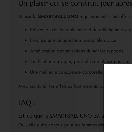
Un plaisir qui se construit jour aprè
Utiliser la
SMARTBALL UNO
régulièrement, c’est offrir
Prévention de l’incontinence et du relâchement vag
Favorise une récupération postnatale douce
Amélioration des sensations durant les rapports
Tonification du vagin, pour plus de plaisir pour toi
Une meilleure conscience corporelle, source de con
Avec assiduité, les effets se font ressentir aussi bien dan
FAQ :
Est-ce que la SMARTBALL UNO est adaptée pour
Oui, elle a été conçue pour les femmes découvrant l’entr