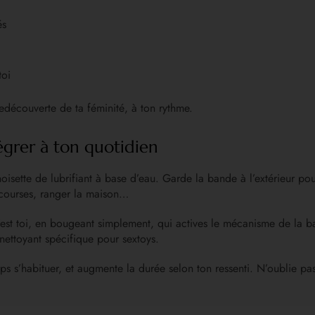
és
toi
edécouverte de ta féminité, à ton rythme.
grer à ton quotidien
isette de lubrifiant à base d’eau. Garde la bande à l’extérieur pour
s courses, ranger la maison…
’est toi, en bougeant simplement, qui actives le mécanisme de la ball
nettoyant spécifique pour sextoys.
 s’habituer, et augmente la durée selon ton ressenti. N’oublie pas :