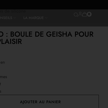
es de silicone
0
NSEILS
LA MARQUE
 : BOULE DE GEISHA POUR
LAISIR
ien
imes
t
s
AJOUTER AU PANIER