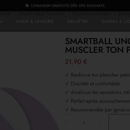
LIVRAISON GRATUITE DÈS 69€ D'ACHATS
xtoys
Jouets pour femmes
Boules chinoises
Boul
M
MODE & LINGERIE
BIEN-ÊTRE
GUIDES & CO
SMARTBALL UNO
MUSCLER TON P
21,90
€
✓ Renforce ton plancher pelv
✓ Discrète et confortable
✓ Améliore tes sensations int
✓ Parfait après accouchemen
✓ Recommandée par gynéco