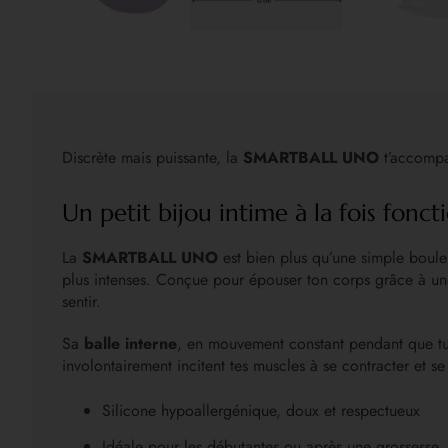
Discrète mais puissante, la
SMARTBALL UNO
t’accompa
Un petit bijou intime à la fois fonct
La
SMARTBALL UNO
est bien plus qu’une simple boule 
plus intenses. Conçue pour épouser ton corps grâce à une
sentir.
Sa
balle interne
, en mouvement constant pendant que tu 
involontairement incitent tes muscles à se contracter et se 
Silicone hypoallergénique, doux et respectueux
Idéale pour les débutantes ou après une grossesse