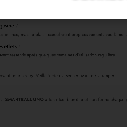
n’émet aucune vibration perceptible de l’extérieur.
gasme ?
es intimes, mais le plaisir sexuel vient progressivement avec l’amélio
 effets ?
vent ressentis après quelques semaines d’utilisation régulière.
toyant pour sextoy. Veille à bien la sécher avant de la ranger.
 la
SMARTBALL UNO
à ton rituel bien-être et transforme chaque