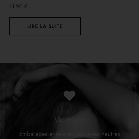
11,90
€
1
LIRE LA SUITE
Vie privée
Emballages et relevés bancaires neutres