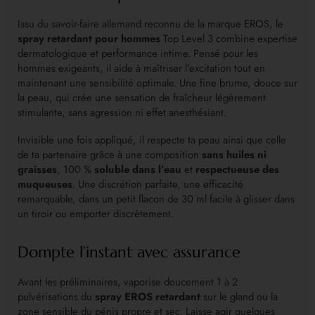
Issu du savoir-faire allemand reconnu de la marque EROS, le
spray retardant pour hommes
Top Level 3 combine expertise
dermatologique et performance intime. Pensé pour les
hommes exigeants, il aide à maîtriser l’excitation tout en
maintenant une sensibilité optimale. Une fine brume, douce sur
la peau, qui crée une sensation de fraîcheur légèrement
stimulante, sans agression ni effet anesthésiant.
Invisible une fois appliqué, il respecte ta peau ainsi que celle
de ta partenaire grâce à une composition
sans huiles ni
graisses
, 100 %
soluble dans l’eau
et
respectueuse des
muqueuses
. Une discrétion parfaite, une efficacité
remarquable, dans un petit flacon de 30 ml facile à glisser dans
un tiroir ou emporter discrètement.
Dompte l’instant avec assurance
Avant les préliminaires, vaporise doucement 1 à 2
pulvérisations du
spray EROS retardant
sur le gland ou la
zone sensible du pénis propre et sec. Laisse agir quelques