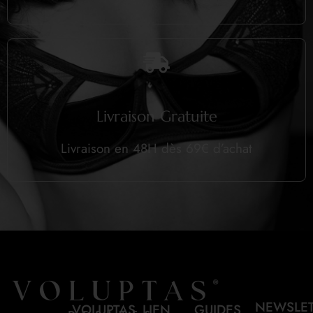
Livraison Gratuite
Livraison en 48H dès 69€ d’achat
NEWSLE
VOLUPTAS
LIEN
GUIDES