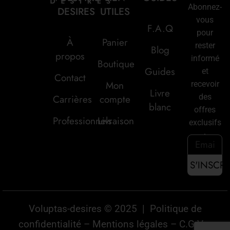
Abonnez-
DESIRES
UTILES
vous
F.A.Q
pour
À
Panier
rester
Blog
propos
informé
Boutique
Guides
et
Contact
Mon
recevoir
Livre
des
Carrières
compte
blanc
offres
Professionnels
Livraison
exclusifs
:
Voluptas-desires © 2025 |
Politique de
confidentialité
–
Mentions légales
–
C.G.V
–