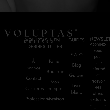
NEWSLE
VOLUPTAS
LIEN
GUIDES
Abonnez-
DESIRES
UTILES
vous
F.A.Q
pour
À
Panier
rester
Blog
propos
informé
Boutique
Guides
et
Contact
Mon
recevoir
Livre
des
Carrières
compte
blanc
offres
Professionnels
Livraison
exclusifs
: