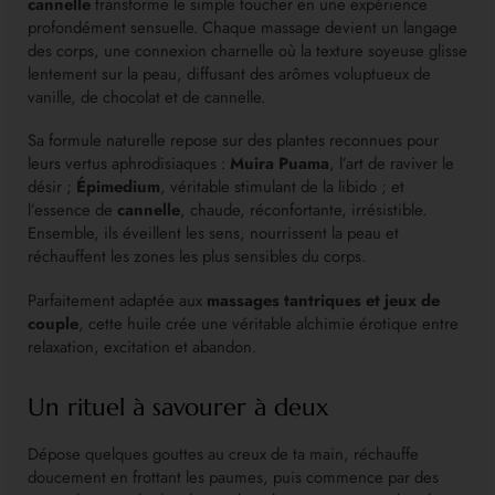
cannelle
transforme le simple toucher en une expérience
profondément sensuelle. Chaque massage devient un langage
des corps, une connexion charnelle où la texture soyeuse glisse
lentement sur la peau, diffusant des arômes voluptueux de
vanille, de chocolat et de cannelle.
Sa formule naturelle repose sur des plantes reconnues pour
leurs vertus aphrodisiaques :
Muira Puama
, l’art de raviver le
désir ;
Épimedium
, véritable stimulant de la libido ; et
l’essence de
cannelle
, chaude, réconfortante, irrésistible.
Ensemble, ils éveillent les sens, nourrissent la peau et
réchauffent les zones les plus sensibles du corps.
Parfaitement adaptée aux
massages tantriques et jeux de
couple
, cette huile crée une véritable alchimie érotique entre
relaxation, excitation et abandon.
Un rituel à savourer à deux
Dépose quelques gouttes au creux de ta main, réchauffe
doucement en frottant les paumes, puis commence par des