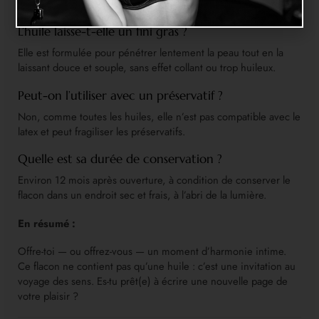
de réaction.
L’huile laisse-t-elle un fini gras ?
Elle est formulée pour pénétrer lentement la peau tout en la
laissant douce et souple, sans effet collant ou trop huileux.
Peut-on l’utiliser avec un préservatif ?
Non, comme toutes les huiles, elle n’est pas compatible avec le
latex et peut fragiliser les préservatifs.
Quelle est sa durée de conservation ?
Environ 12 mois après ouverture, à condition de conserver le
flacon dans un endroit sec et frais, à l’abri de la lumière.
En résumé :
Offre-toi — ou offrez-vous — un moment d’harmonie intime.
Ce flacon ne contient pas qu’une huile : c’est une invitation au
voyage des sens. Es-tu prêt(e) à écrire une nouvelle page de
votre plaisir ?