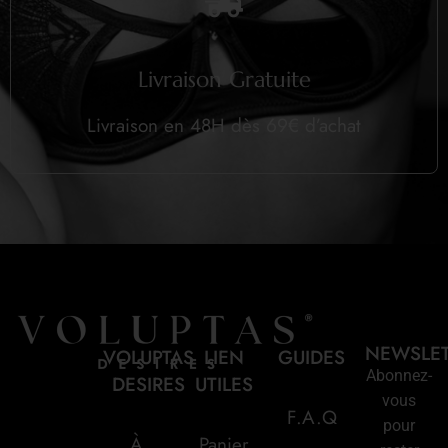
Livraison Gratuite
Livraison en 48H dès 69€ d’achat
NEWSLE
VOLUPTAS
LIEN
GUIDES
Abonnez-
DESIRES
UTILES
vous
F.A.Q
pour
À
Panier