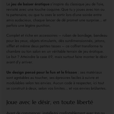
Le
jeu de baiser érotique
s’inspire du classique jeu de l’oie,
revisité avec une touche coquine. Que tu y joues avec ton ou
ta partenaire, ou que tu oses le sortir lors d’une soirée entre
amis audacieux, chaque lancer de dé promet une surprise… et
parfois une légère punition.
Complet et riche en accessoires – ruban de bondage, bandeau
pour les yeux, objets stimulants, dés surdimensionnés, jetons,
sifflet et même deux petites tasses – ce coffret transforme ta
chambre ou ton salon en un véritable terrain de jeu érotique.
Le but ? Atteindre la case 69, mais surtout faire monter le désir
avant d’y arriver.
Un design pensé pour le fun et le frisson
: ses matériaux
sont agréables au toucher, ses épreuves faciles à suivre et
modulables selon tes envies. Aucun code à respecter, ici tout
se construit à deux, selon vos limites… et vos envies brûlantes.
Joue avec le désir, en toute liberté
Avant de commencer, installe-toi confortablement avec ton ou