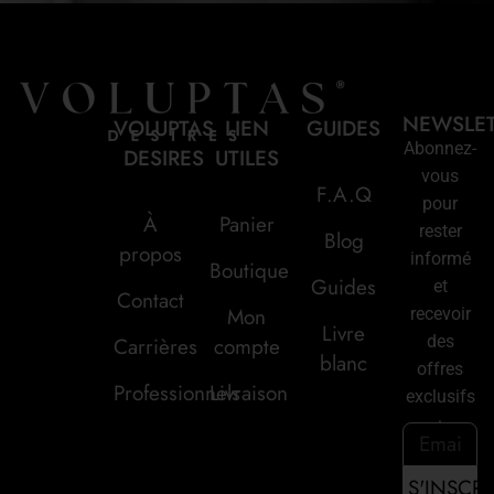
NEWSLE
VOLUPTAS
LIEN
GUIDES
Abonnez-
DESIRES
UTILES
vous
F.A.Q
pour
À
Panier
rester
Blog
propos
informé
Boutique
Guides
et
Contact
Mon
recevoir
Livre
des
Carrières
compte
blanc
offres
Professionnels
Livraison
exclusifs
: