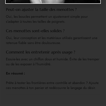
parfait pour des jeux prolongés sans inconfort.
Peut-on ajuster la taille des menottes ?
Oui, les boucles permettent un ajustement simple pour
s’adapter à toutes les tailles de poignets.
Ces menottes sont-elles solides ?
Oui, leur conception et les matériaux utilisés garantissent une
retenue fiable sans être douloureuse.
Comment les entretenir après usage ?
Essuie-les avec un chiffon doux et humide. Évite de les tremper
ou de les exposer à l’humidité.
En résumé :
Prête à tester les frontières entre contrôle et abandon ? Ajoute
ces menottes à ton panier et redécouvre le langage du désir.