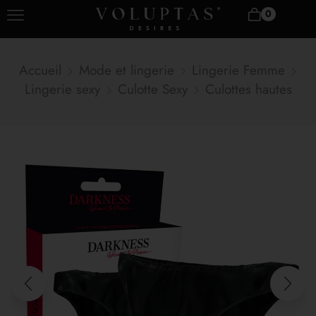
0
Accueil
Mode et lingerie
Lingerie Femme
Lingerie sexy
Culotte Sexy
Culottes hautes