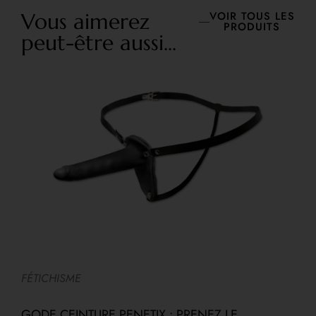
Vous aimerez
VOIR TOUS LES
PRODUITS
peut-être aussi...
FÉTICHISME
F
GODE CEINTURE PENETIX : PRENEZ LE