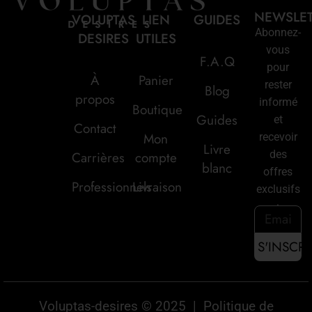
NEWSLE
VOLUPTAS
LIEN
GUIDES
Abonnez-
DESIRES
UTILES
vous
F.A.Q
pour
À
Panier
rester
Blog
propos
informé
Boutique
Guides
et
Contact
Mon
recevoir
Livre
des
Carrières
compte
blanc
offres
Professionnels
Livraison
exclusifs
:
Voluptas-desires © 2025 |
Politique de